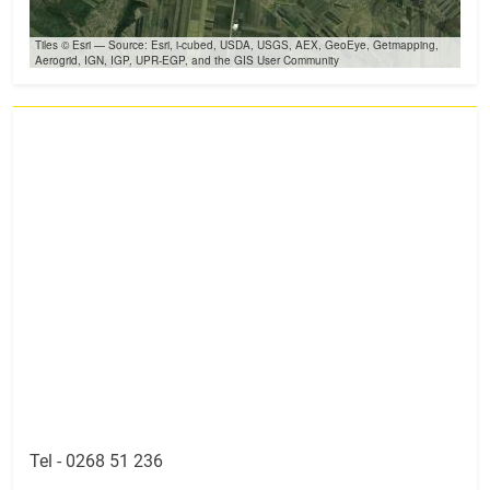
Tiles © Esri — Source: Esri, i-cubed, USDA, USGS, AEX, GeoEye, Getmapping,
Aerogrid, IGN, IGP, UPR-EGP, and the GIS User Community
Tel -
0268 51 236