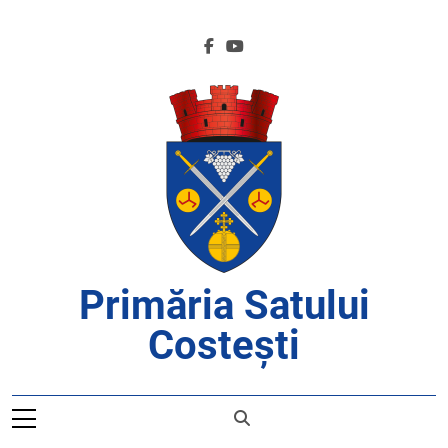
Skip
to
content
Primăria Satului
Costești
APROAPE DE CETĂȚENI