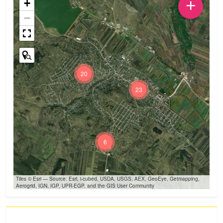
+
+
−
20
23
6
Tiles © Esri — Source: Esri, i-cubed, USDA, USGS, AEX, GeoEye, Getmapping,
Aerogrid, IGN, IGP, UPR-EGP, and the GIS User Community