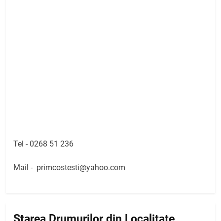
Tel -
0268 51 236
Mail -
primcostesti@yahoo.com
Starea Drumurilor din Localitate