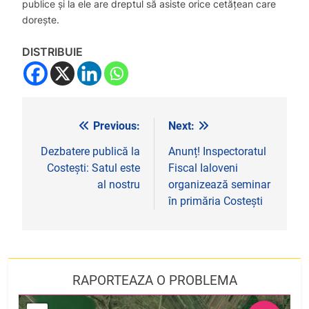
publice şi la ele are dreptul să asiste orice cetățean care
dorește.
DISTRIBUIE
Previous:
Next:
Navigare
în
Dezbatere publică la
Anunț! Inspectoratul
Costeşti: Satul este
Fiscal Ialoveni
articole
al nostru
organizează seminar
în primăria Costești
RAPORTEAZA O PROBLEMA