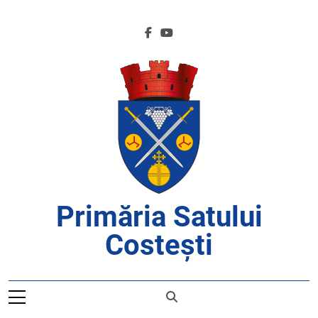
Skip
to
content
Primăria Satului
Costești
APROAPE DE CETĂȚENI