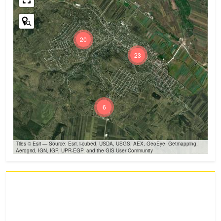
20
23
6
Tiles © Esri — Source: Esri, i-cubed, USDA, USGS, AEX, GeoEye, Getmapping,
Aerogrid, IGN, IGP, UPR-EGP, and the GIS User Community