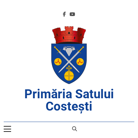
Skip
to
content
Primăria Satului
Costești
APROAPE DE CETĂȚENI