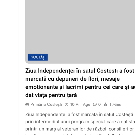
NOUTĂȚI
Ziua Independenței în satul Costești a fost
marcată cu depuneri de flori, mesaje
emoționante și lacrimi pentru cei care și-a
dat viața pentru țară
Primăria Costești
10 Ani Ago
0
1 Mins
Ziua Independenței a fost marcată în satul Costești
prin intermediul unui program special care a dat sta
printr-un marș al veteranilor de război, consilierilor