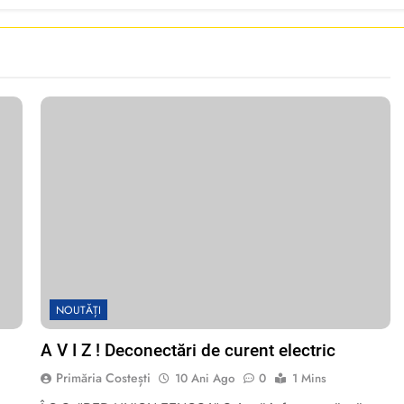
NOUTĂȚI
A V I Z ! Deconectări de curent electric
Primăria Costești
10 Ani Ago
0
1 Mins