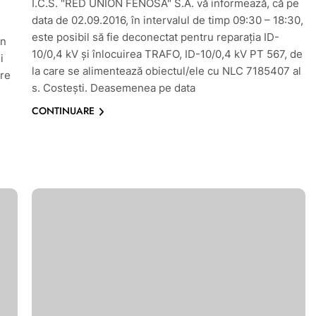
Î.C.S. "RED UNION FENOSA" S.A. vă informează, că pe
data de 02.09.2016, în intervalul de timp 09:30 – 18:30,
este posibil să fie deconectat pentru reparaţia ID-
-n
10/0,4 kV şi înlocuirea TRAFO, ID-10/0,4 kV PT 567, de
i
la care se alimentează obiectul/ele cu NLC 7185407 al
are
s. Costeşti. Deasemenea pe data
CONTINUARE