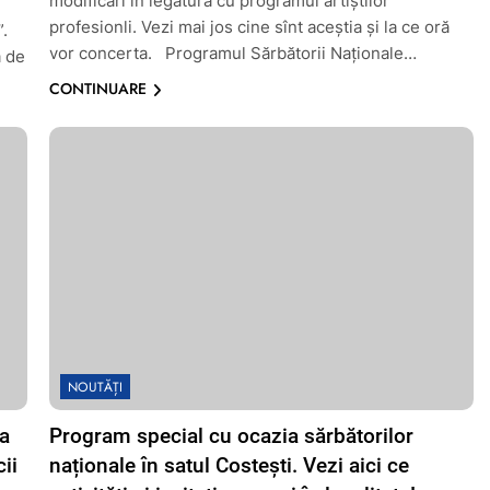
modificări în legătură cu programul artiștilor
profesionli. Vezi mai jos cine sînt aceștia și la ce oră
”.
vor concerta. Programul Sărbătorii Naţionale…
ă de
CONTINUARE
NOUTĂȚI
ia
Program special cu ocazia sărbătorilor
ii
naționale în satul Costești. Vezi aici ce