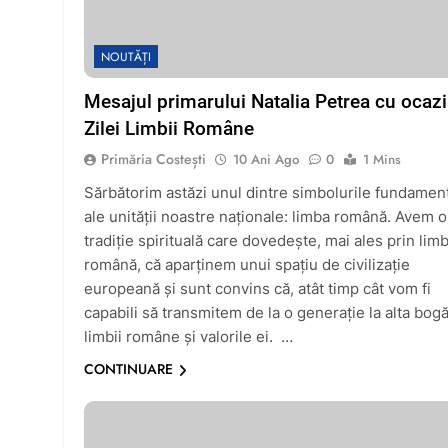
NOUTĂȚI
Mesajul primarului Natalia Petrea cu ocaz
Zilei Limbii Române
Primăria Costești
10 Ani Ago
0
1 Mins
Sărbătorim astăzi unul dintre simbolurile fundamen
ale unităţii noastre naţionale: limba română. Avem o
tradiţie spirituală care dovedeşte, mai ales prin lim
română, că aparţinem unui spaţiu de civilizaţie
europeană şi sunt convins că, atât timp cât vom fi
capabili să transmitem de la o generaţie la alta bogă
limbii române şi valorile ei. …
CONTINUARE