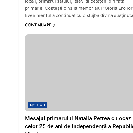
locali, primarul satului, elevi și cetățeni din fața
primăriei Costești pînă la memorialul ”Gloria Eroilor
Evenimentul a continuat cu o slujbă divină susținut
CONTINUARE
NOUTĂȚI
Mesajul primarului Natalia Petrea cu ocaz
celor 25 de ani de independență a Republic