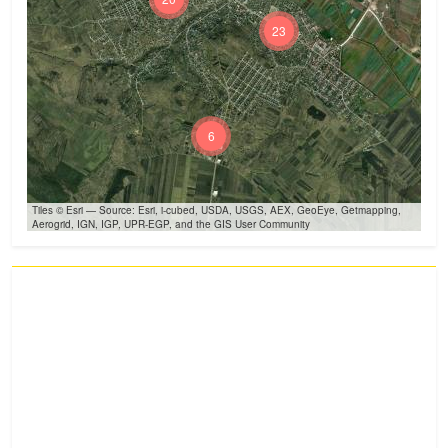
23
6
Tiles © Esri — Source: Esri, i-cubed, USDA, USGS, AEX, GeoEye, Getmapping,
Aerogrid, IGN, IGP, UPR-EGP, and the GIS User Community