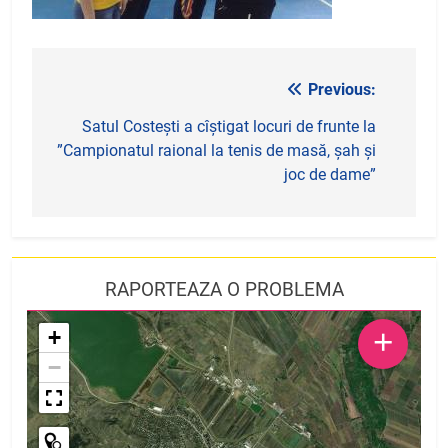
Previous:
Navigare
în
Satul Costești a cîștigat locuri de frunte la
”Campionatul raional la tenis de masă, șah și
articole
joc de dame”
RAPORTEAZA O PROBLEMA
+
+
−