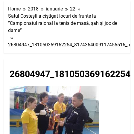
Home
2018
ianuarie
22
Satul Costești a cîștigat locuri de frunte la
”Campionatul raional la tenis de masă, șah și joc de
dame”
26804947_181050369162254_8174364009117456516_n
26804947_181050369162254