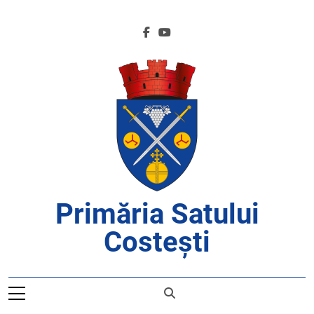
Skip
to
content
Primăria Satului
Costești
APROAPE DE CETĂȚENI