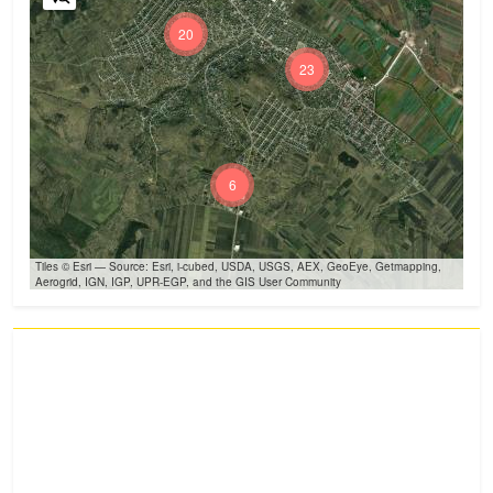
20
23
6
Tiles © Esri — Source: Esri, i-cubed, USDA, USGS, AEX, GeoEye, Getmapping,
Aerogrid, IGN, IGP, UPR-EGP, and the GIS User Community