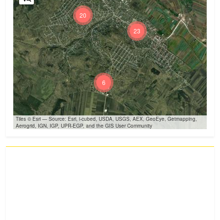
20
23
6
Tiles © Esri — Source: Esri, i-cubed, USDA, USGS, AEX, GeoEye, Getmapping,
Aerogrid, IGN, IGP, UPR-EGP, and the GIS User Community