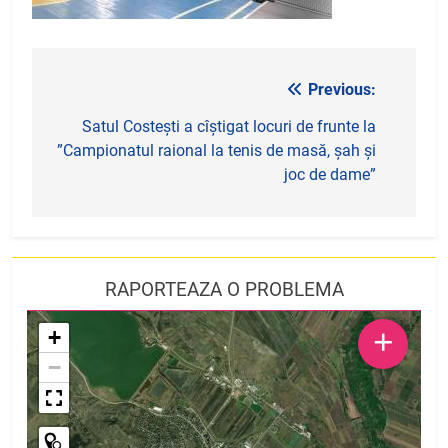
Previous:
Navigare
în
Satul Costești a cîștigat locuri de frunte la
”Campionatul raional la tenis de masă, șah și
articole
joc de dame”
RAPORTEAZA O PROBLEMA
+
+
−