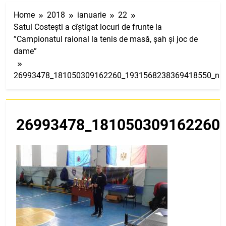
Home
2018
ianuarie
22
Satul Costești a cîștigat locuri de frunte la
”Campionatul raional la tenis de masă, șah și joc de
dame”
26993478_181050309162260_1931568238369418550_n
26993478_181050309162260