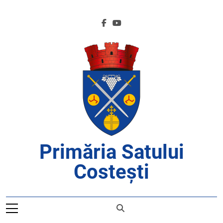
Skip
to
content
Primăria Satului
Costești
APROAPE DE CETĂȚENI