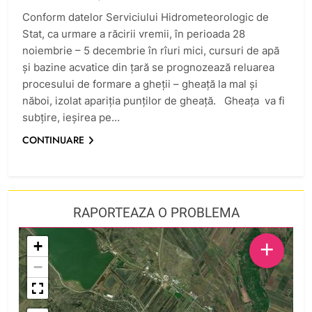
Conform datelor Serviciului Hidrometeorologic de
Stat, ca urmare a răcirii vremii, în perioada 28
noiembrie – 5 decembrie în rîuri mici, cursuri de apă
și bazine acvatice din ţară se prognozează reluarea
procesului de formare a gheţii – gheaţă la mal şi
năboi, izolat apariția punților de gheață. Gheața va fi
subțire, ieșirea pe…
CONTINUARE
RAPORTEAZA O PROBLEMA
+
+
−