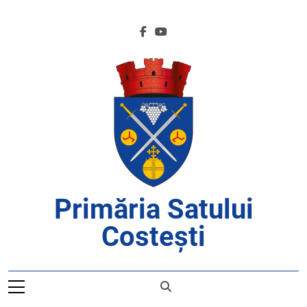
Skip
to
content
Primăria Satului
Costești
APROAPE DE CETĂȚENI