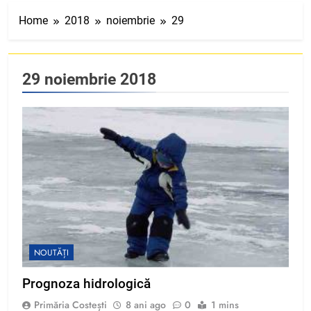
Home
2018
noiembrie
29
29 noiembrie 2018
NOUTĂȚI
Prognoza hidrologică
Primăria Costești
8 ani ago
0
1 mins