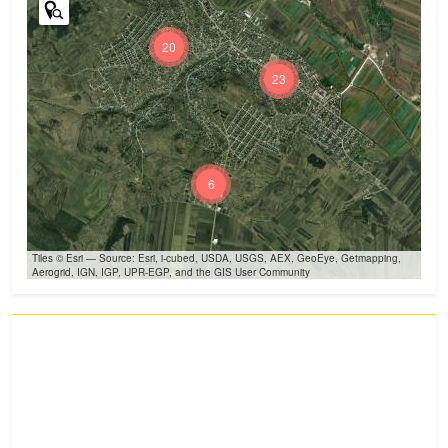
20
23
6
Tiles © Esri — Source: Esri, i-cubed, USDA, USGS, AEX, GeoEye, Getmapping,
Aerogrid, IGN, IGP, UPR-EGP, and the GIS User Community