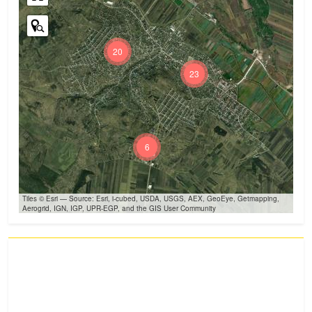
20
23
6
Tiles © Esri — Source: Esri, i-cubed, USDA, USGS, AEX, GeoEye, Getmapping,
Aerogrid, IGN, IGP, UPR-EGP, and the GIS User Community