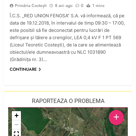
Primăria Costești
8 ani ago
0
1 mins
Î.C.S. „RED UNION FENOSA” S.A. vă informează, că pe
data de 19.12.2018, în intervalul de timp 09:30 – 17:00,
este posibil să fie deconectat pentru lucrări de
defrișare şi tăiere a crengilor, LEA 0,4 kV F 1 PT 569
(Liceul Teoretic Costești), de la care se alimentează
obiectul/ele dumneavoastră cu NLC 1031890
(Grădinița nr. 3)…
CONTINUARE
RAPORTEAZA O PROBLEMA
+
+
−