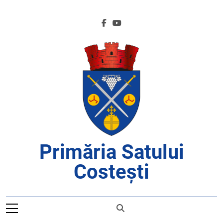
Skip
to
content
Primăria Satului
Costești
APROAPE DE CETĂȚENI