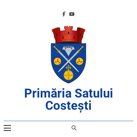
Skip
to
content
Primăria Satului
Costești
APROAPE DE CETĂȚENI