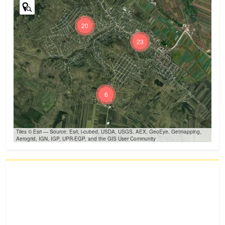
20
23
6
Tiles © Esri — Source: Esri, i-cubed, USDA, USGS, AEX, GeoEye, Getmapping,
Aerogrid, IGN, IGP, UPR-EGP, and the GIS User Community