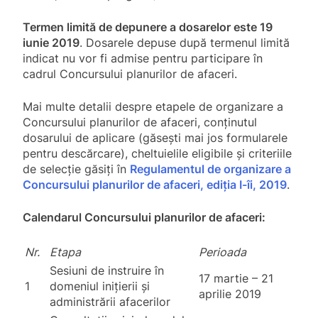
Termen limită de depunere a dosarelor este 19
iunie 2019
. Dosarele depuse după termenul limită
indicat nu vor fi admise pentru participare în
cadrul Concursului planurilor de afaceri.
Mai multe detalii despre etapele de organizare a
Concursului planurilor de afaceri, conținutul
dosarului de aplicare (găsești mai jos formularele
pentru descărcare), cheltuielile eligibile și criteriile
de selecție găsiți în
Regulamentul de organizare a
Concursului planurilor de afaceri, ediția I-îi, 2019
.
Calendarul Concursului planurilor de afaceri:
Nr.
Etapa
Perioada
Sesiuni de instruire în
17 martie – 21
1
domeniul inițierii și
aprilie 2019
administrării afacerilor