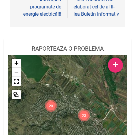
în
programate de
elaborat cel de al II-
articole
energie electrică!!!
lea Buletin Informativ
RAPORTEAZA O PROBLEMA
+
+
−
20
23