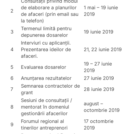
Consultații privind modul
de elaborare a planurilor
1 mai – 19 iunie
2
de afaceri (prin email sau
2019
la telefon)
Termenul limită pentru
3
19 iunie 2019
depunerea dosarelor
Interviuri cu aplicanții.
4
Prezentarea ideilor de
21, 22 iunie 2019
afaceri.
19 – 27 iunie
5
Evaluarea dosarelor
2019
6
Anunțarea rezultatelor
27 iunie 2019
Semnarea contractelor de
7
28 iunie 2019
grant
Sesiuni de consultații /
august –
8
mentorat în domeniul
octombrie 2019
gestionării afacerilor
Forumul regional al
17 octombrie
9
tinerilor antreprenori
2019