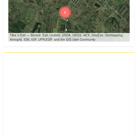
6
Tiles © Esri — Source: Esri, i-cubed, USDA, USGS, AEX, GeoEye, Getmapping,
Aerogrid, IGN, IGP, UPR-EGP, and the GIS User Community