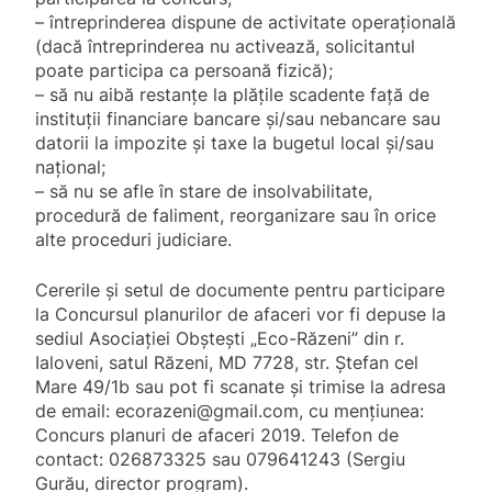
– întreprinderea dispune de activitate operațională
(dacă întreprinderea nu activează, solicitantul
poate participa ca persoană fizică);
– să nu aibă restanțe la plăţile scadente faţă de
instituţii financiare bancare şi/sau nebancare sau
datorii la impozite şi taxe la bugetul local și/sau
național;
– să nu se afle în stare de insolvabilitate,
procedură de faliment, reorganizare sau în orice
alte proceduri judiciare.
Cererile și setul de documente pentru participare
la Concursul planurilor de afaceri vor fi depuse la
sediul Asociației Obștești „Eco-Răzeni” din r.
Ialoveni, satul Răzeni, MD 7728, str. Ștefan cel
Mare 49/1b sau pot fi scanate și trimise la adresa
de email:
ecorazeni@gmail.com
, cu mențiunea:
Concurs planuri de afaceri 2019. Telefon de
contact: 026873325 sau 079641243 (Sergiu
Gurău, director program).