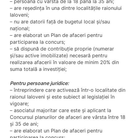
– persoană cu vârsta de la 18 până la 35 ani;
– are reședința în una dintre localitățile raionului
Ialoveni;
– nu are datorii față de bugetul local și/sau
național;
– are elaborat un Plan de afaceri pentru
participarea la concurs;
– să dispună de contribuție proprie (numerar
și/sau active imobilizate) necesară pentru
realizarea afacerii în valoare de minim 20% din
suma totală a investiției;
Pentru persoane juridice:
– întreprindere care activează într-o localitate din
raionul Ialoveni și este subiect al legislației în
vigoare;
– asociatul majoritar care este și aplicant la
Concursul planurilor de afaceri are vârsta între 18
și 35 de ani;
– are elaborat un Plan de afaceri pentru
participarea la concurs;