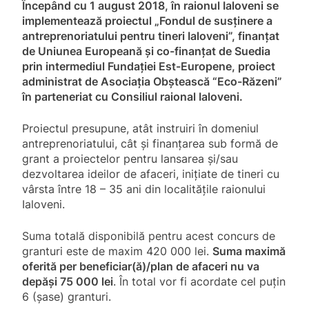
Începând cu 1 august 2018, în raionul Ialoveni se
implementează proiectul „Fondul de susținere a
antreprenoriatului pentru tineri Ialoveni”, finanțat
de Uniunea Europeană și co-finanțat de Suedia
prin intermediul Fundației Est-Europene, proiect
administrat de Asociația Obștească “Eco-Răzeni”
în parteneriat cu Consiliul raional Ialoveni.
Proiectul presupune, atât instruiri în domeniul
antreprenoriatului, cât și finanțarea sub formă de
grant a proiectelor pentru lansarea și/sau
dezvoltarea ideilor de afaceri, inițiate de tineri cu
vârsta între 18 – 35 ani din localitățile raionului
Ialoveni.
Suma totală disponibilă pentru acest concurs de
granturi este de maxim 420 000 lei.
Suma maximă
oferită per beneficiar(ă)/plan de afaceri nu va
depăși 75 000 lei
. În total vor fi acordate cel puțin
6 (șase) granturi.