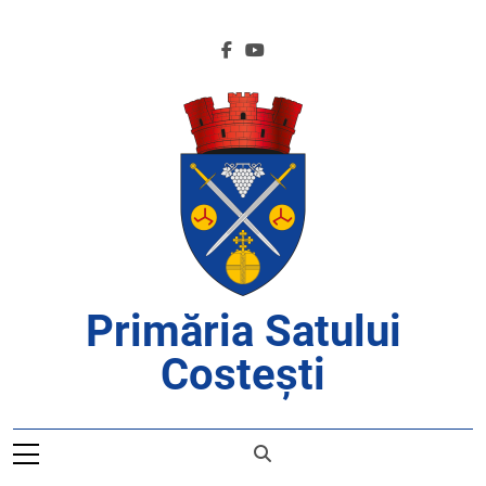
Skip
to
content
Primăria Satului
Costești
APROAPE DE CETĂȚENI