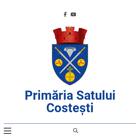
Skip
to
content
Primăria Satului
Costești
APROAPE DE CETĂȚENI