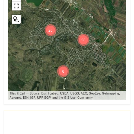
20
23
6
Tiles © Esri — Source: Esri, i-cubed, USDA, USGS, AEX, GeoEye, Getmapping,
Aerogrid, IGN, IGP, UPR-EGP, and the GIS User Community