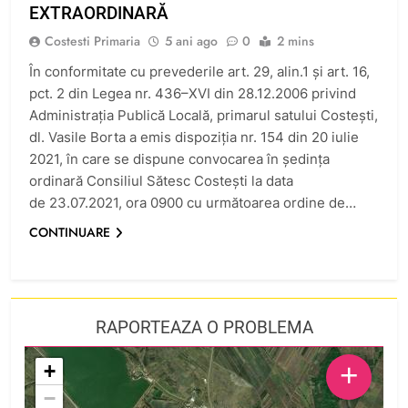
EXTRAORDINARĂ
Costesti Primaria
5 ani ago
0
2 mins
În conformitate cu prevederile art. 29, alin.1 şi art. 16,
pct. 2 din Legea nr. 436–XVI din 28.12.2006 privind
Administraţia Publică Locală, primarul satului Costeşti,
dl. Vasile Borta a emis dispoziţia nr. 154 din 20 iulie
2021, în care se dispune convocarea în ședința
ordinară Consiliul Sătesc Costești la data
de 23.07.2021, ora 0900 cu următoarea ordine de…
CONTINUARE
RAPORTEAZA O PROBLEMA
+
+
−