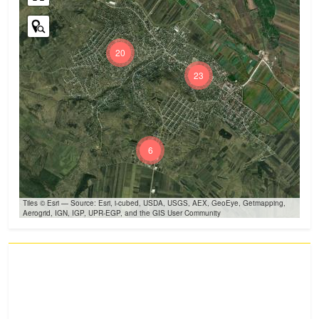
20
23
6
Tiles © Esri — Source: Esri, i-cubed, USDA, USGS, AEX, GeoEye, Getmapping,
Aerogrid, IGN, IGP, UPR-EGP, and the GIS User Community