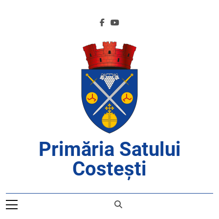
Skip
to
content
Primăria Satului
Costești
APROAPE DE CETĂȚENI