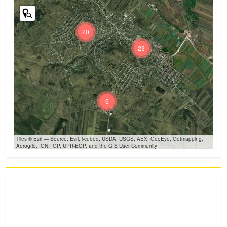
20
23
6
Tiles © Esri — Source: Esri, i-cubed, USDA, USGS, AEX, GeoEye, Getmapping,
Aerogrid, IGN, IGP, UPR-EGP, and the GIS User Community