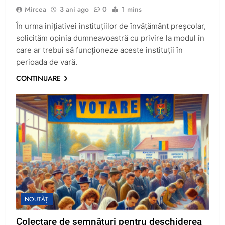
Mircea
3 ani ago
0
1 mins
În urma inițiativei instituțiilor de învățământ preșcolar,
solicităm opinia dumneavoastră cu privire la modul în
care ar trebui să funcționeze aceste instituții în
perioada de vară.
CONTINUARE
NOUTĂȚI
Colectare de semnături pentru deschiderea