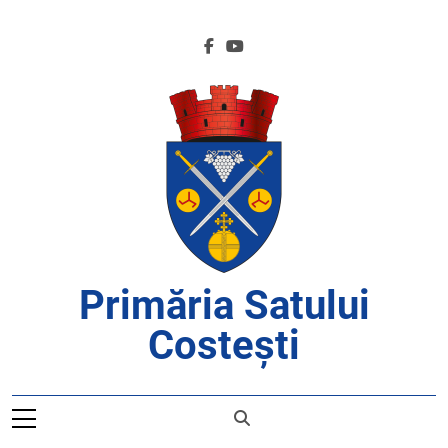
Skip
to
content
Primăria Satului
Costești
APROAPE DE CETĂȚENI