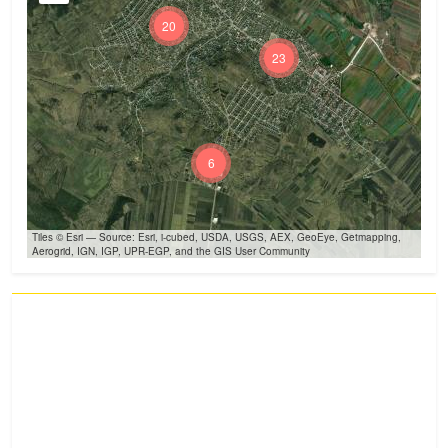
20
23
6
Tiles © Esri — Source: Esri, i-cubed, USDA, USGS, AEX, GeoEye, Getmapping,
Aerogrid, IGN, IGP, UPR-EGP, and the GIS User Community