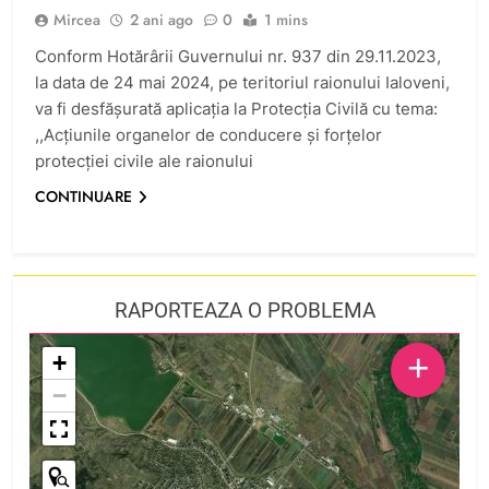
Mircea
2 ani ago
0
1 mins
Conform Hotărârii Guvernului nr. 937 din 29.11.2023,
la data de 24 mai 2024, pe teritoriul raionului Ialoveni,
va fi desfășurată aplicația la Protecția Civilă cu tema:
,,Acțiunile organelor de conducere şi forțelor
protecției civile ale raionului
CONTINUARE
RAPORTEAZA O PROBLEMA
+
+
−