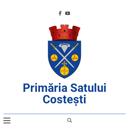
Skip
to
content
Primăria Satului
Costești
APROAPE DE CETĂȚENI