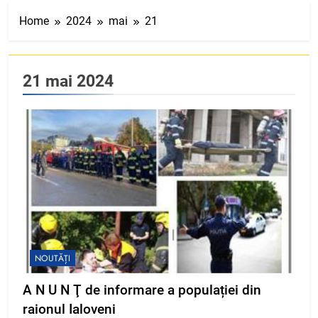
Home
2024
mai
21
21 mai 2024
NOUTĂȚI
A N U N Ţ de informare a populației din
raionul Ialoveni