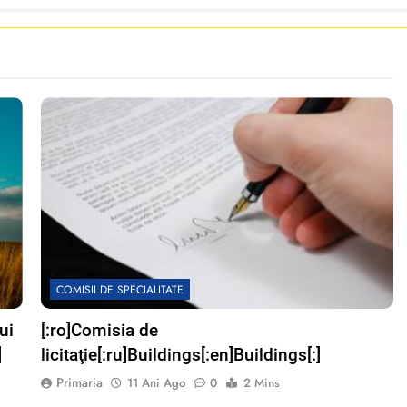
COMISII DE SPECIALITATE
ui
[:ro]Comisia de
]
licitaţie[:ru]Buildings[:en]Buildings[:]
Primaria
11 Ani Ago
0
2 Mins