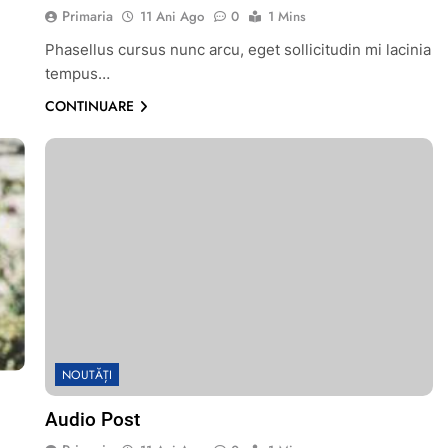
Primaria
11 Ani Ago
0
1 Mins
Phasellus cursus nunc arcu, eget sollicitudin mi lacinia
tempus…
CONTINUARE
NOUTĂȚI
Audio Post