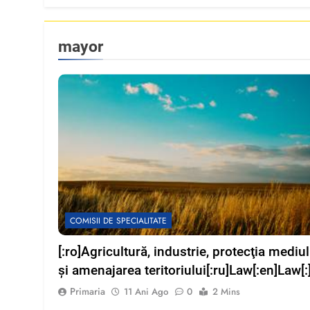
mayor
COMISII DE SPECIALITATE
[:ro]Agricultură, industrie, protecţia mediul
și amenajarea teritoriului[:ru]Law[:en]Law[:
Primaria
11 Ani Ago
0
2 Mins