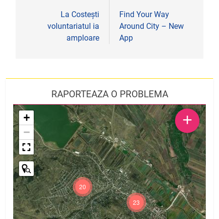
în
La Costești
Find Your Way
voluntariatul ia
Around City – New
articole
amploare
App
RAPORTEAZA O PROBLEMA
+
+
−
20
23