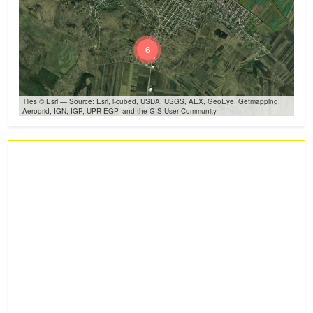
6
Tiles © Esri — Source: Esri, i-cubed, USDA, USGS, AEX, GeoEye, Getmapping,
Aerogrid, IGN, IGP, UPR-EGP, and the GIS User Community