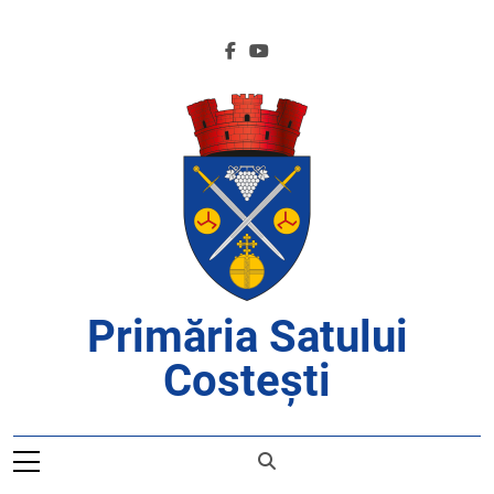
Skip
to
content
Primăria Satului
Costești
APROAPE DE CETĂȚENI