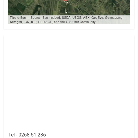
Tiles © Esri — Source: Esri, i-cubed, USDA, USGS, AEX, GeoEye, Getmapping,
Aerogrid, IGN, IGP, UPR-EGP, and the GIS User Community
Tel -
0268 51 236