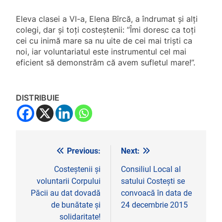
Eleva clasei a VI-a, Elena Bîrcă, a îndrumat și alți
colegi, dar și toți costeștenii: ”Îmi doresc ca toți
cei cu inimă mare sa nu uite de cei mai triști ca
noi, iar voluntariatul este instrumentul cel mai
eficient să demonstrăm că avem sufletul mare!”.
DISTRIBUIE
Previous:
Next:
Navigare
în
Costeștenii și
Consiliul Local al
voluntarii Corpului
satului Costești se
articole
Păcii au dat dovadă
convoacă în data de
de bunătate și
24 decembrie 2015
solidaritate!