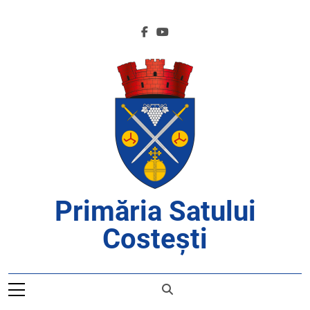
Skip
to
content
Primăria Satului
Costești
APROAPE DE CETĂȚENI