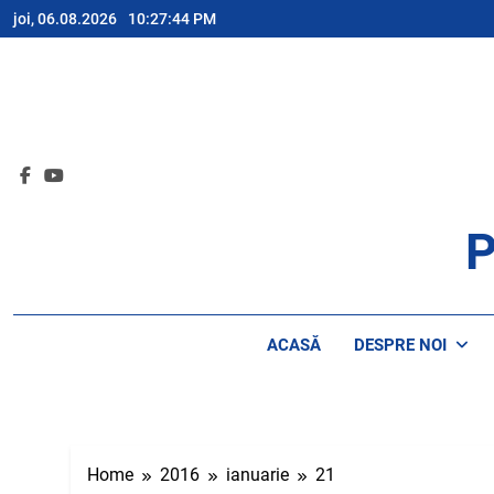
Skip
joi, 06.08.2026
10:27:44 PM
to
content
P
AP
ACASĂ
DESPRE NOI
Home
2016
ianuarie
21