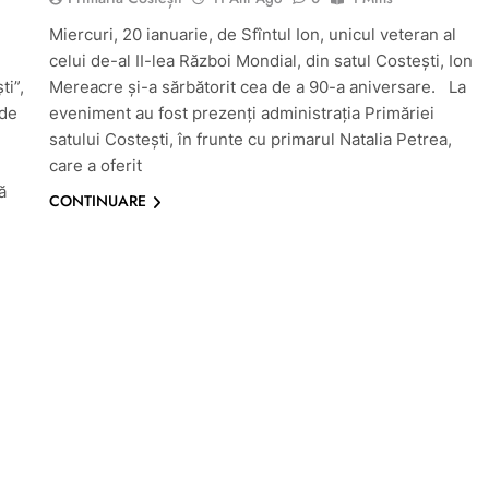
Miercuri, 20 ianuarie, de Sfîntul Ion, unicul veteran al
celui de-al II-lea Război Mondial, din satul Costești, Ion
ti”,
Mereacre și-a sărbătorit cea de a 90-a aniversare. La
 de
eveniment au fost prezenți administrația Primăriei
satului Costești, în frunte cu primarul Natalia Petrea,
care a oferit
ă
CONTINUARE