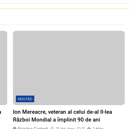
NOUTĂȚI
a
Ion Mereacre, veteran al celui de-al II-lea
Război Mondial a împlinit 90 de ani
Primăria Costești
11 Ani Ago
0
1 Mins