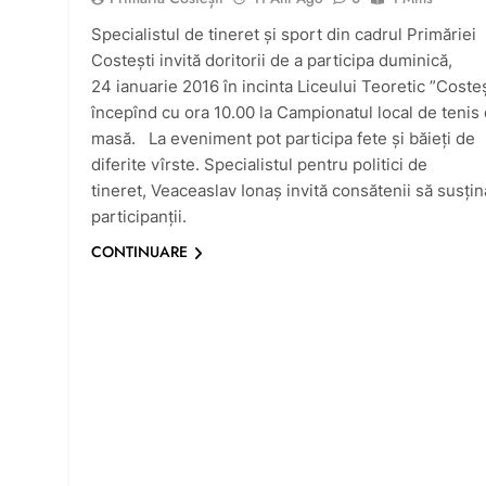
Specialistul de tineret și sport din cadrul Primăriei
Costești invită doritorii de a participa duminică,
24 ianuarie 2016 în incinta Liceului Teoretic ”Costeș
începînd cu ora 10.00 la Campionatul local de tenis
masă. La eveniment pot participa fete și băieți de
diferite vîrste. Specialistul pentru politici de
tineret, Veaceaslav Ionaș invită consătenii să susțin
participanții.
CONTINUARE