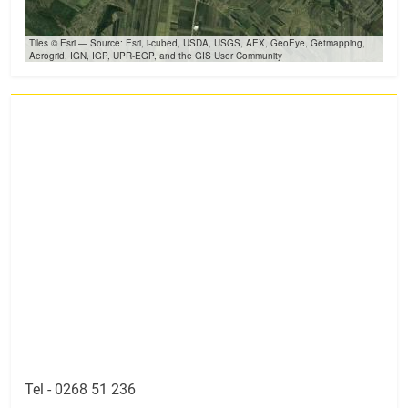
Tiles © Esri — Source: Esri, i-cubed, USDA, USGS, AEX, GeoEye, Getmapping,
Aerogrid, IGN, IGP, UPR-EGP, and the GIS User Community
Tel -
0268 51 236