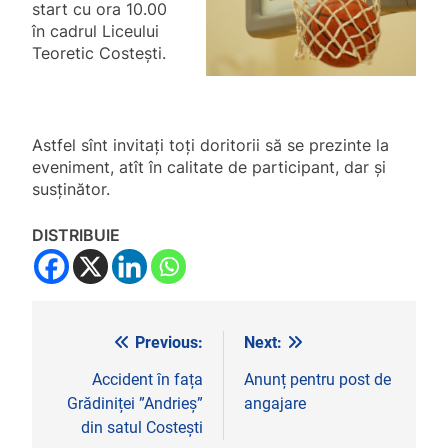
start cu ora 10.00
în cadrul Liceului
Teoretic Costești.
Astfel sînt invitați toți doritorii să se prezinte la
eveniment, atît în calitate de participant, dar și
susținător.
DISTRIBUIE
Previous:
Next:
Navigare
în
Accident în fața
Anunț pentru post de
Grădiniței ”Andrieș”
angajare
articole
din satul Costești