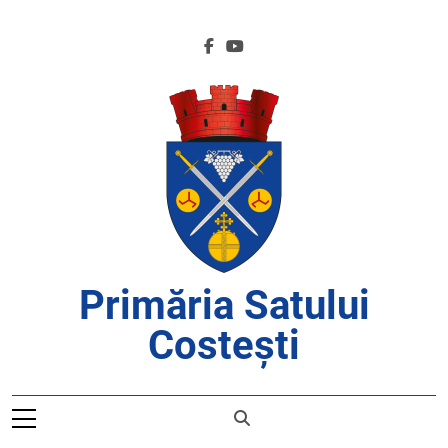
Skip
to
content
Primăria Satului
Costești
APROAPE DE CETĂȚENI