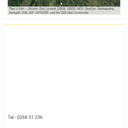
Tiles © Esri — Source: Esri, i-cubed, USDA, USGS, AEX, GeoEye, Getmapping,
Aerogrid, IGN, IGP, UPR-EGP, and the GIS User Community
Tel -
0268 51 236