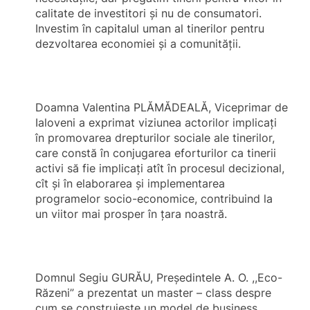
calitate de investitori şi nu de consumatori.
Investim în capitalul uman al tinerilor pentru
dezvoltarea economiei şi a comunităţii.
Doamna Valentina PLĂMĂDEALĂ, Viceprimar de
Ialoveni a exprimat viziunea actorilor implicaţi
în promovarea drepturilor sociale ale tinerilor,
care constă în conjugarea eforturilor ca tinerii
activi să fie implicaţi atît în procesul decizional,
cît şi în elaborarea şi implementarea
programelor socio-economice, contribuind la
un viitor mai prosper în ţara noastră.
Domnul Segiu GURĂU, Preşedintele A. O. ,,Eco-
Răzeni” a prezentat un master – class despre
cum se construieşte un model de business