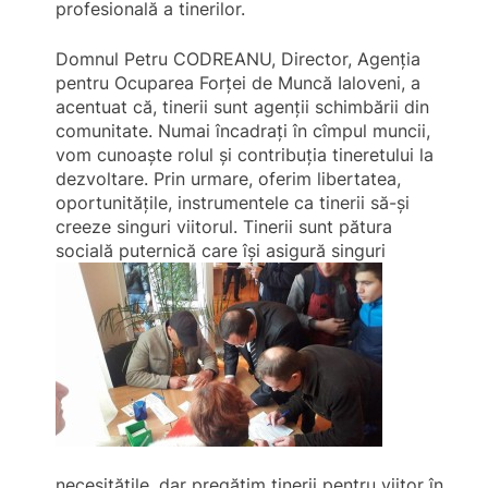
profesională a tinerilor.
Domnul Petru CODREANU, Director, Agenţia
pentru Ocuparea Forţei de Muncă Ialoveni, a
acentuat că, tinerii sunt agenţii schimbării din
comunitate. Numai încadraţi în cîmpul muncii,
vom cunoaşte rolul şi contribuţia tineretului la
dezvoltare. Prin urmare, oferim libertatea,
oportunităţile, instrumentele ca tinerii să-şi
creeze singuri viitorul. Tinerii sunt pătura
socială puternică care îşi
asigură singuri
necesităţile, dar pregătim tinerii pentru viitor în