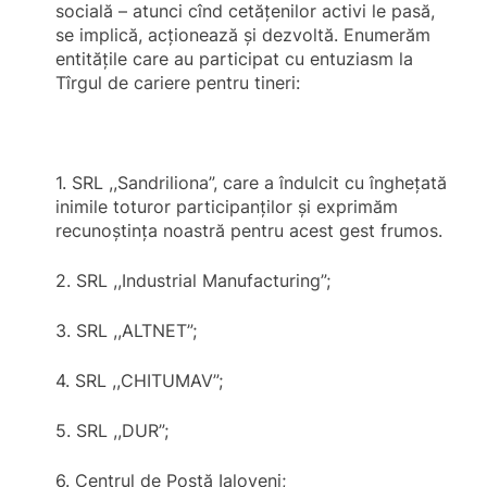
socială – atunci cînd cetăţenilor activi le pasă,
se implică, acţionează şi dezvoltă. Enumerăm
entităţile care au participat cu entuziasm la
Tîrgul de cariere pentru tineri:
1. SRL ,,Sandriliona”, care a îndulcit cu îngheţată
inimile toturor participanţilor şi exprimăm
recunoştinţa noastră pentru acest gest frumos.
2. SRL ,,Industrial Manufacturing”;
3. SRL ,,ALTNET”;
4. SRL ,,CHITUMAV”;
5. SRL ,,DUR”;
6. Centrul de Poştă Ialoveni;