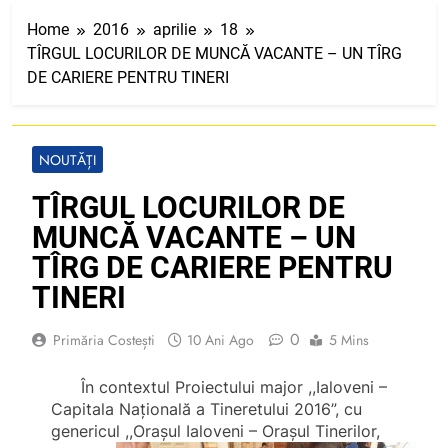
Home
2016
aprilie
18
TÎRGUL LOCURILOR DE MUNCĂ VACANTE – UN TÎRG
DE CARIERE PENTRU TINERI
NOUTĂȚI
TÎRGUL LOCURILOR DE
MUNCĂ VACANTE – UN
TÎRG DE CARIERE PENTRU
TINERI
0
Primăria Costești
10 Ani Ago
5 Mins
În contextul Proiectului major ,,Ialoveni –
Capitala Naţională a Tineretului 2016”, cu
genericul ,,Oraşul Ialoveni – Oraşul Tinerilor,