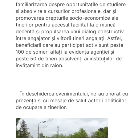
familiarizarea despre oportunităţile de studiere
şi absolvire a cursurilor profesionale, dar şi
promovarea drepturile socio-economice ale
tinerilor pentru accesul facilitat la o muncă
decentă şi propulsarea unui dialog constructiv
între angajator şi viitorii tineri angajaţi. Astfel,
beneficiarii care au participat activ sunt peste
100 de şomeri aflaţi la evidenţa agenţiei şi
peste
50 de tineri absolvenţi ai instituţiilor de
învăţămînt din raion.
În deschiderea evenimentului, ne-au onorat cu
prezenţa şi cu mesaje de salut actorii politicilor
de ocupare a tinerilor.