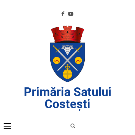
Skip
to
content
Primăria Satului
Costești
APROAPE DE CETĂȚENI