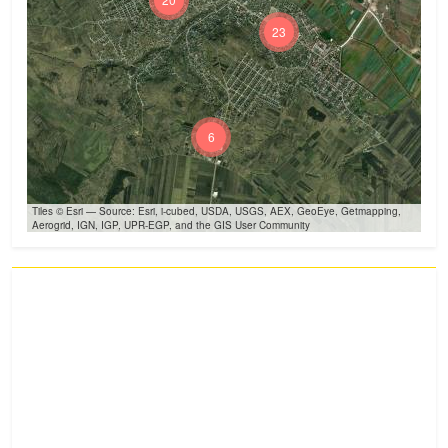
23
6
Tiles © Esri — Source: Esri, i-cubed, USDA, USGS, AEX, GeoEye, Getmapping,
Aerogrid, IGN, IGP, UPR-EGP, and the GIS User Community