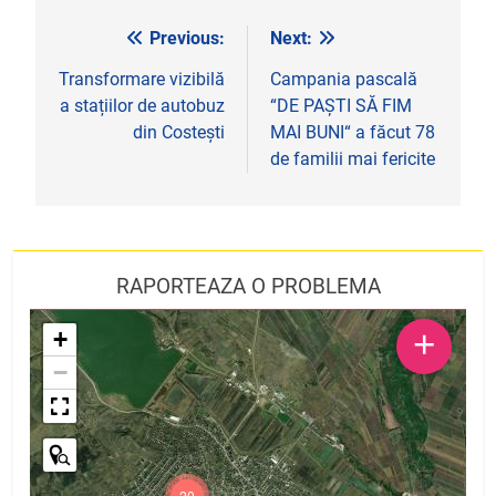
Previous:
Next:
Navigare
în
Transformare vizibilă
Campania pascală
a stațiilor de autobuz
“DE PAȘTI SĂ FIM
articole
din Costești
MAI BUNI“ a făcut 78
de familii mai fericite
RAPORTEAZA O PROBLEMA
+
+
−
20