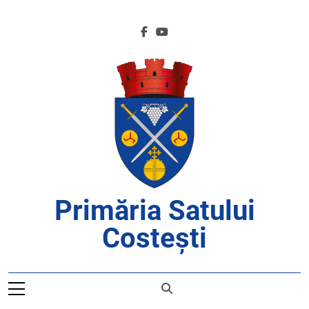
Skip
to
content
Primăria Satului
Costești
APROAPE DE CETĂȚENI