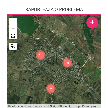
RAPORTEAZA O PROBLEMA
+
+
−
20
23
6
Tiles © Esri — Source: Esri, i-cubed, USDA, USGS, AEX, GeoEye, Getmapping,