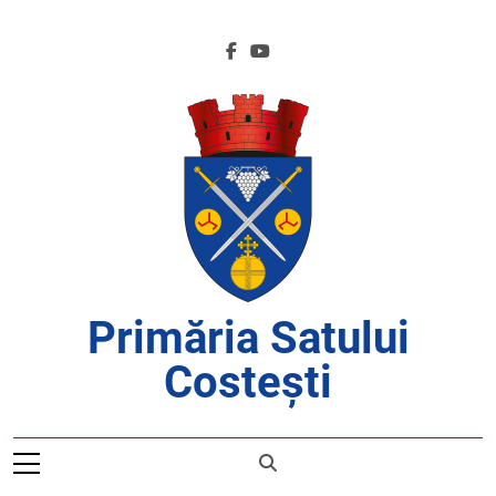
Skip
to
content
Primăria Satului
Costești
APROAPE DE CETĂȚENI