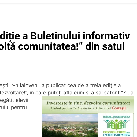
diție a Buletinului informativ
voltă comunitatea!” din satul
ti, r-n Ialoveni, a publicat cea de a treia ediție a
dezvoltare!”, în care puteți afla cum s-
a sărbătorit ”Ziua
gătit elevii
rului pentru