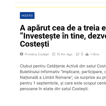
NOUTĂȚI
A apărut cea de a treia e
”Investește în tine, dez
Costești
0
Primăria Costești
10 Ani Ago
1 Mins
Clubul pentru Cetățenie Activă din satul Costeș
Buletinului informativ ”Implicare, participare, 
Națională a Limbii Romane”, ce surprize au pre
pentru 1 septembrie, și care este
scopul cent
persoane în etate din satul Costești.