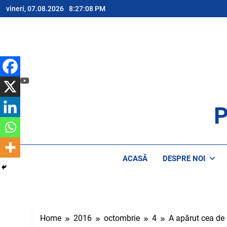
Skip
vineri, 07.08.2026
8:27:08 PM
to
content
P
AP
ACASĂ
DESPRE NOI
Home
2016
octombrie
4
A apărut cea de a