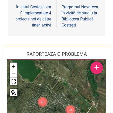
în
În satul Costești vor
Programul Novateca
fi implementate 4
în vizită de studiu la
articole
proiecte noi de către
Biblioteca Publică
tineri activi
Costeşti
RAPORTEAZA O PROBLEMA
+
+
−
20
23