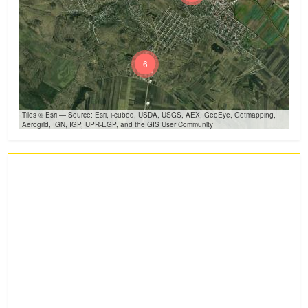
6
Tiles © Esri — Source: Esri, i-cubed, USDA, USGS, AEX, GeoEye, Getmapping,
Aerogrid, IGN, IGP, UPR-EGP, and the GIS User Community