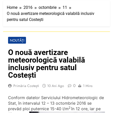
Home
2016
octombrie
11
O nouă avertizare meteorologică valabilă inclusiv
pentru satul Costești
NOUTĂȚI
O nouă avertizare
meteorologică valabilă
inclusiv pentru satul
Costești
0
Primăria Costești
10 Ani Ago
1 Mins
Conform datelor Serviciului Hidrometeorologic de
Stat, în intervalul 12 – 13 octombrie 2016 se
2
prevăd ploi puternice 15-40 l/m
în 12 ore, iar pe