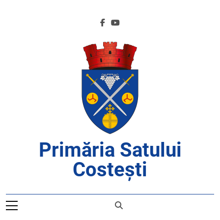
Skip
to
content
Primăria Satului
Costești
APROAPE DE CETĂȚENI