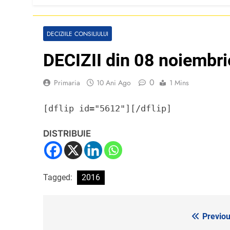
DECIZIILE CONSILIULUI
DECIZII din 08 noiembr
0
Primaria
10 Ani Ago
1 Mins
[dflip id="5612"][/dflip]
DISTRIBUIE
Tagged:
2016
Previou
Navigare