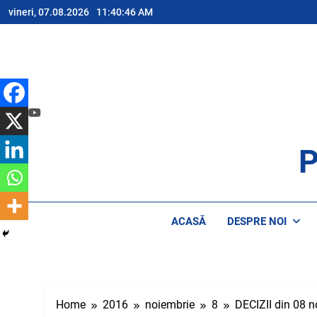
Skip
vineri, 07.08.2026
11:40:46 AM
to
content
P
AP
ACASĂ
DESPRE NOI
Home
2016
noiembrie
8
DECIZII din 08 