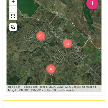
+
+
−
20
23
6
Tiles © Esri — Source: Esri, i-cubed, USDA, USGS, AEX, GeoEye, Getmapping,
Aerogrid, IGN, IGP, UPR-EGP, and the GIS User Community