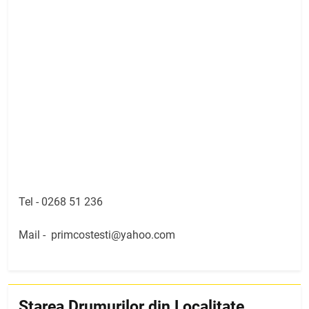
Tel -
0268 51 236
Mail -
primcostesti@yahoo.com
Starea Drumurilor din Localitate