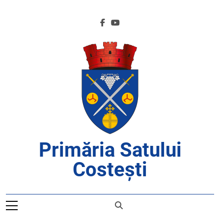
Skip
to
content
Primăria Satului
Costești
APROAPE DE CETĂȚENI