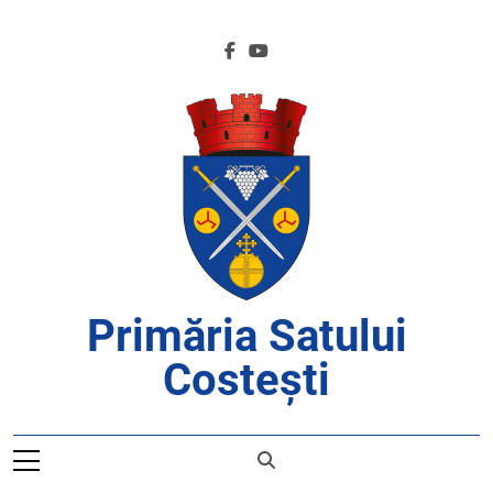
Skip
to
content
Primăria Satului
Costești
APROAPE DE CETĂȚENI