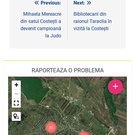
Previous:
Next:
Navigare
în
Mihaela Mereacre
Bibliotecarii din
din satul Costești a
raionul Taraclia în
articole
devenit campioană
vizită la Costești
la Judo
RAPORTEAZA O PROBLEMA
+
+
−
20