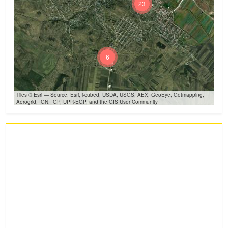
23
6
Tiles © Esri — Source: Esri, i-cubed, USDA, USGS, AEX, GeoEye, Getmapping,
Aerogrid, IGN, IGP, UPR-EGP, and the GIS User Community