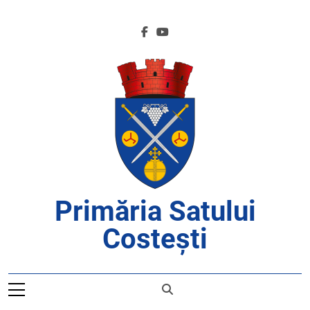
Skip
to
content
Primăria Satului
Costești
APROAPE DE CETĂȚENI