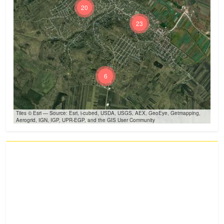
20
23
6
Tiles © Esri — Source: Esri, i-cubed, USDA, USGS, AEX, GeoEye, Getmapping,
Aerogrid, IGN, IGP, UPR-EGP, and the GIS User Community