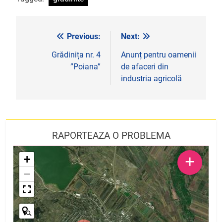
Previous:
Next:
Navigare
în
Grădinița nr. 4
Anunț pentru oamenii
”Poiana”
de afaceri din
articole
industria agricolă
RAPORTEAZA O PROBLEMA
+
+
−