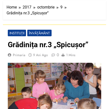
Home
2017
octombrie
9
Grădinița nr.3 „Spicușor”
INSTITUȚII
ÎNVĂȚĂMÂNT
Grădinița nr.3 „Spicușor”
0
Primaria
9 Ani Ago
1 Mins