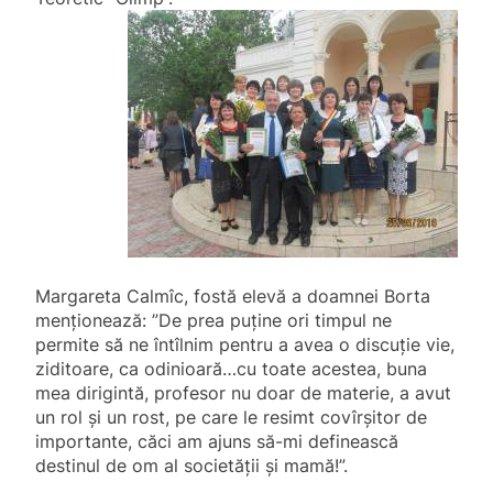
Margareta Calmîc, fostă elevă a doamnei Borta
menționează: ”De prea puține ori timpul ne
permite să ne întîlnim pentru a avea o discuție vie,
ziditoare, ca odinioară…cu toate acestea, buna
mea dirigintă, profesor nu doar de materie, a avut
un rol și un rost, pe care le resimt covîrșitor de
importante, căci am ajuns să-mi definească
destinul de om al societății și mamă!”.