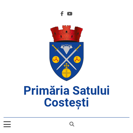
Skip
to
content
Primăria Satului
Costești
APROAPE DE CETĂȚENI