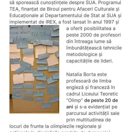
să sporească cunoştinţele despre SUA. Programul
TEA, finanţat de Biroul pentru Afaceri Culturale şi
Educaţionale al Departamentului de Stat al SUA şi
implementat de IREX, a fost lansat în anul
1997 şi
a oferit posibilitatea a
peste 2000 de profesori
din întreaga lume să
îmbunătăţească tehnicile
metodologice şi
capacităţile de lideri.
Natalia Borta este
profesoară de limba
engleză și franceză în
cadrul Liceului Teoretic
”Olimp”
de peste 20 de
ani
și s-a evidențiat pe
parcursul activității sale
prin multitudinea de
locuri de frunte la olimpiezile regionale și