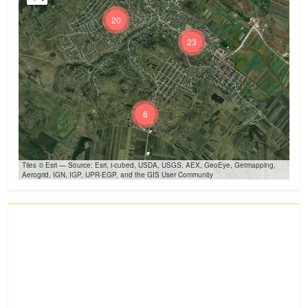
20
23
6
Tiles © Esri — Source: Esri, i-cubed, USDA, USGS, AEX, GeoEye, Getmapping,
Aerogrid, IGN, IGP, UPR-EGP, and the GIS User Community