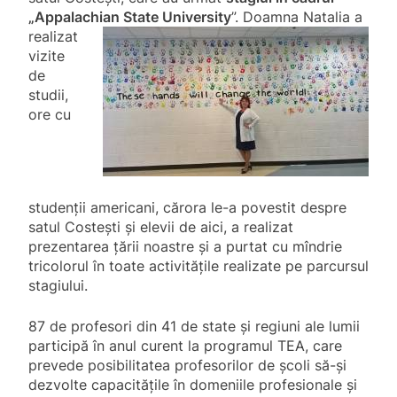
„Appalachian State
University
”. Doamna Natalia a
realizat
vizite
de
studii,
ore cu
studenții americani, cărora le-a povestit despre
satul Costești și elevii de aici, a realizat
prezentarea țării noastre și a purtat cu mîndrie
tricolorul în toate activitățile realizate pe parcursul
stagiului.
87 de profesori din 41 de state şi regiuni ale lumii
participă în anul curent la programul TEA, care
prevede posibilitatea profesorilor de şcoli să-şi
dezvolte capacităţile în domeniile profesionale şi