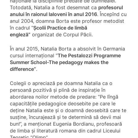
naționale la disciplinile predate de dumneaiei.
Totodată, Natalia a fost desemnat ca
profesorul
anului în raionul Ialoveni în anul 2016
. Începînd cu
anul 2004, doamna Borta este profesor metodist
în cadrul ”
Școlii Practice de limbă
engleză”
organizat de Corpul Păcii.
În anul 2015, Natalia Borta a absolvit în Germania
cursul internațional ”
The Pestalozzi Programme
Summer School-The pedagogy makes the
difference”
.
Colegii o apreciază pe doamna Natalia ca o
persoană pozitivă și plină de inspirație în
abordarea noilor metode de predare: ”Pe lîngă
capacitățile pedagogice deosebite pe care le
deține Natalia este și o doamnă deosebită care te
susține, încurajează și te determină să devii mai
bun!”, a menționat Eugenia Bordianu, profesoară
de limba și literatură romana din cadrul Liceului
Teoretic ”Olimp”.