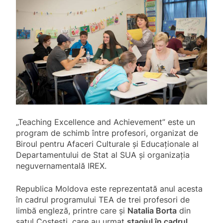
„Teaching Excellence and Achievement” este un
program de schimb între profesori, organizat de
Biroul pentru Afaceri Culturale şi Educaţionale al
Departamentului de Stat al SUA şi organizaţia
neguvernamentală IREX.
Republica Moldova este reprezentată anul acesta
în cadrul programului TEA de trei profesori de
limbă engleză, printre care și
Natalia Borta
din
satul Costești, care au urmat
stagiul în cadrul