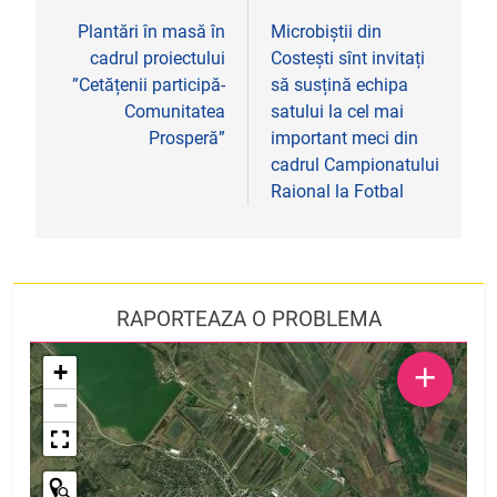
în
Plantări în masă în
Microbiștii din
cadrul proiectului
Costești sînt invitați
articole
”Cetățenii participă-
să susțină echipa
Comunitatea
satului la cel mai
Prosperă”
important meci din
cadrul Campionatului
Raional la Fotbal
RAPORTEAZA O PROBLEMA
+
+
−