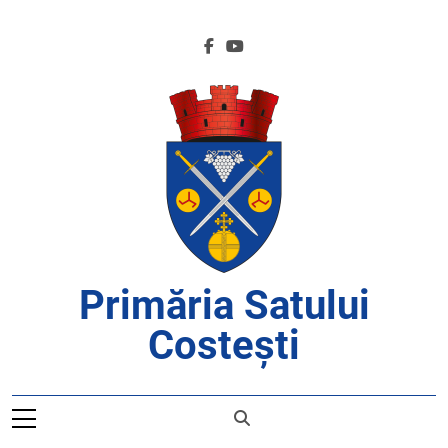
Skip
to
content
Primăria Satului
Costești
APROAPE DE CETĂȚENI