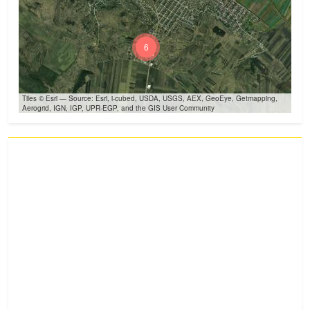
6
Tiles © Esri — Source: Esri, i-cubed, USDA, USGS, AEX, GeoEye, Getmapping,
Aerogrid, IGN, IGP, UPR-EGP, and the GIS User Community