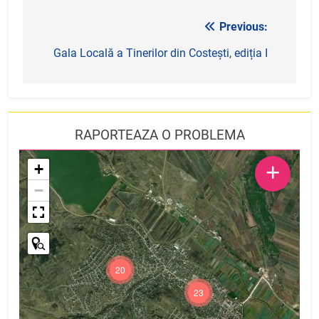
Previous:
Navigare
în
Gala Locală a Tinerilor din Costești, ediția I
articole
RAPORTEAZA O PROBLEMA
+
+
−
20
23