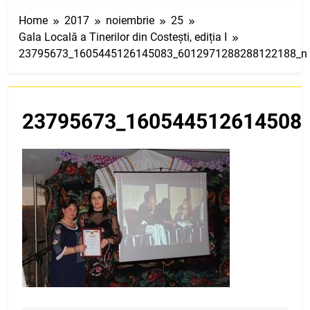
Home
2017
noiembrie
25
Gala Locală a Tinerilor din Costești, ediția I
23795673_1605445126145083_6012971288288122188_n
23795673_160544512614508