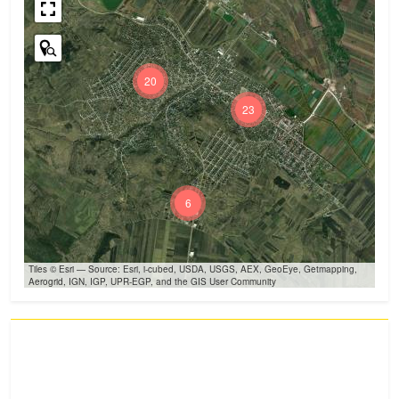
20
23
6
Tiles © Esri — Source: Esri, i-cubed, USDA, USGS, AEX, GeoEye, Getmapping,
Aerogrid, IGN, IGP, UPR-EGP, and the GIS User Community