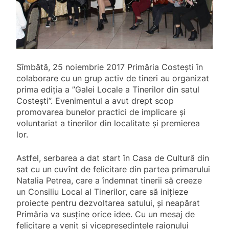
Sîmbătă, 25 noiembrie 2017 Primăria Costești în
colaborare cu un grup activ de tineri au organizat
prima ediția a ”Galei Locale a Tinerilor din satul
Costești”. Evenimentul a avut drept scop
promovarea bunelor practici de implicare și
voluntariat a tinerilor din localitate și premierea
lor.
Astfel, serbarea a dat start în Casa de Cultură din
sat cu un cuvînt de felicitare din partea primarului
Natalia Petrea, care a îndemnat tinerii să creeze
un Consiliu Local al Tinerilor, care să inițieze
proiecte pentru dezvoltarea satului, și neapărat
Primăria va susține orice idee. Cu un mesaj de
felicitare a venit și vicepreședintele raionului