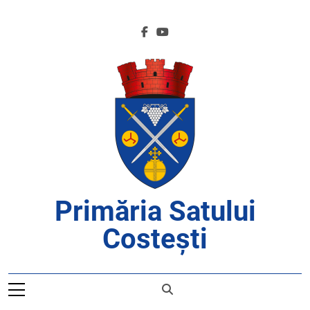
Skip
to
content
Primăria Satului
Costești
APROAPE DE CETĂȚENI