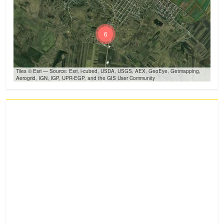
6
Tiles © Esri — Source: Esri, i-cubed, USDA, USGS, AEX, GeoEye, Getmapping,
Aerogrid, IGN, IGP, UPR-EGP, and the GIS User Community