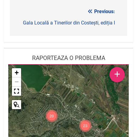
Previous:
Navigare
în
Gala Locală a Tinerilor din Costești, ediția I
articole
RAPORTEAZA O PROBLEMA
+
+
−
20
23