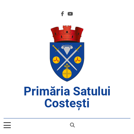
Skip
to
content
Primăria Satului
Costești
APROAPE DE CETĂȚENI