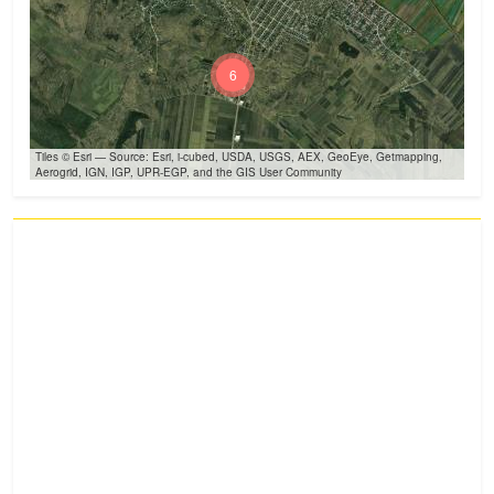
6
Tiles © Esri — Source: Esri, i-cubed, USDA, USGS, AEX, GeoEye, Getmapping,
Aerogrid, IGN, IGP, UPR-EGP, and the GIS User Community