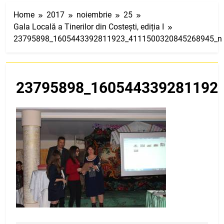
Home
2017
noiembrie
25
Gala Locală a Tinerilor din Costești, ediția I
23795898_1605443392811923_4111500320845268945_n
23795898_160544339281192