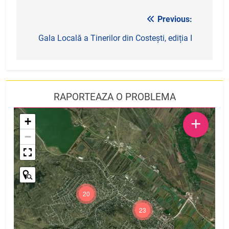
Previous:
Navigare
în
Gala Locală a Tinerilor din Costești, ediția I
articole
RAPORTEAZA O PROBLEMA
+
+
−
20
23