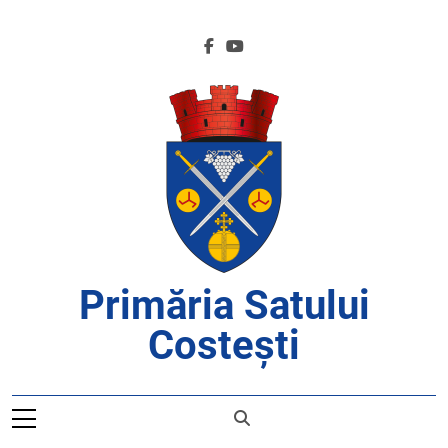
Skip
to
content
Primăria Satului
Costești
APROAPE DE CETĂȚENI