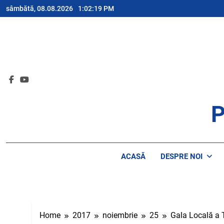
Skip
sâmbătă, 08.08.2026
1:02:19 PM
to
content
P
AP
ACASĂ
DESPRE NOI
Home
2017
noiembrie
25
Gala Locală a Ti