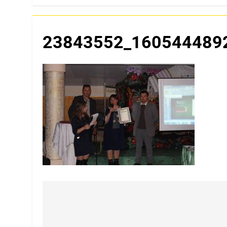
23843552_160544489
Navigare
în