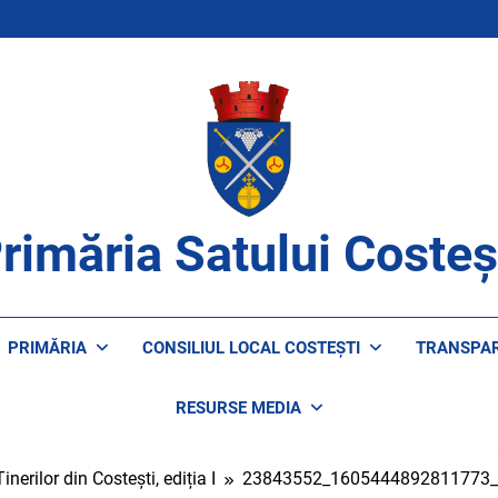
rimăria Satului Costeș
ROAPE DE CETĂȚENI
PRIMĂRIA
CONSILIUL LOCAL COSTEȘTI
TRANSPA
RESURSE MEDIA
nerilor din Costești, ediția I
23843552_1605444892811773