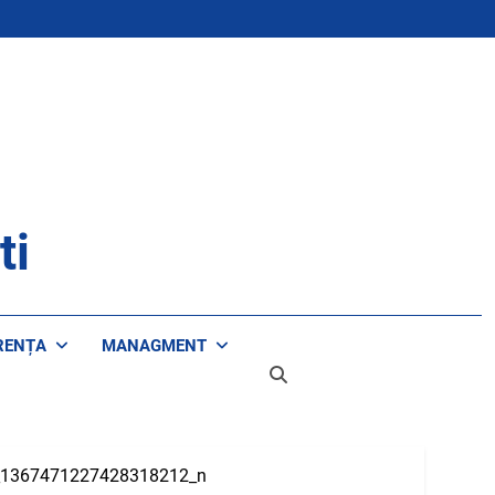
ti
RENȚA
MANAGMENT
_1367471227428318212_n