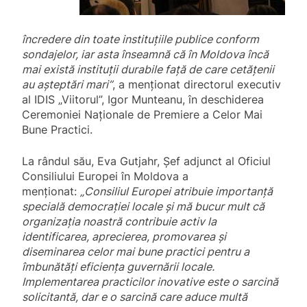
încredere din toate instituțiile publice conform
sondajelor, iar asta înseamnă că în Moldova încă
mai există instituții durabile față de care cetățenii
au așteptări mari”
, a menționat directorul executiv
al IDIS „Viitorul”, Igor Munteanu, în deschiderea
Ceremoniei Naționale de Premiere a Celor Mai
Bune Practici.
La rândul său, Eva Gutjahr, Șef adjunct al Oficiul
Consiliului Europei în Moldova a
menționat:
„Consiliul Europei atribuie importanță
specială democrației locale și mă bucur mult că
organizația noastră contribuie activ la
identificarea, aprecierea, promovarea și
diseminarea celor mai bune practici pentru a
îmbunătăți eficiența guvernării locale.
Implementarea practicilor inovative este o sarcină
solicitantă, dar e o sarcină care aduce multă