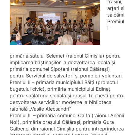
frasini,
arțari și
salcâmi
Premiul
I –
primăria satului Selemet (raionul Cimișlia) pentru
implicarea băștinașilor la dezvoltarea locală și
primăria comunei Sipoteni (raionul Călărași)
pentru Serviciul de salvatori și pompieri voluntari
Premiul II – primăria municipiului Bălți (proiectul
bugetului civic), primăria municipiului Edineț
pentru spălătoria socială și orașul Telenești pentru
dezvoltarea serviciilor moderne la biblioteca
raională „Vasile Alecsandri”
Premiul III – primăria comunei Calfa (raionul Anenii
Noi), primăria orașului Călărași, primăria Gura
Galbenei din raionul Cimișlia pentru întreprinderea