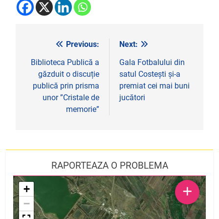
Previous:
Next:
Navigare
în
Biblioteca Publică a
Gala Fotbalului din
găzduit o discuție
satul Costești și-a
articole
publică prin prisma
premiat cei mai buni
unor ”Cristale de
jucători
memorie”
RAPORTEAZA O PROBLEMA
+
+
−