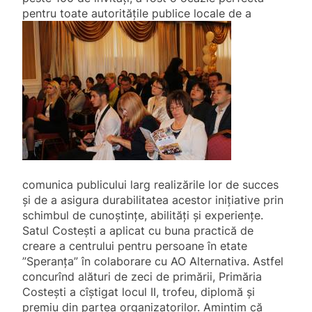
pentru toate
autorităţile publice locale de a
comunica publicului larg realizările lor de succes
şi de a asigura durabilitatea acestor iniţiative prin
schimbul de cunoştinţe, abilităţi şi experienţe.
Satul Costești a aplicat cu buna practică de
creare a centrului pentru persoane în etate
”Speranța” în colaborare cu AO Alternativa. Astfel
concurînd alături de zeci de primării, Primăria
Costești a cîștigat locul II, trofeu, diplomă și
premiu din partea organizatorilor. Amintim că