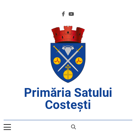
Skip
to
content
Primăria Satului
Costești
APROAPE DE CETĂȚENI