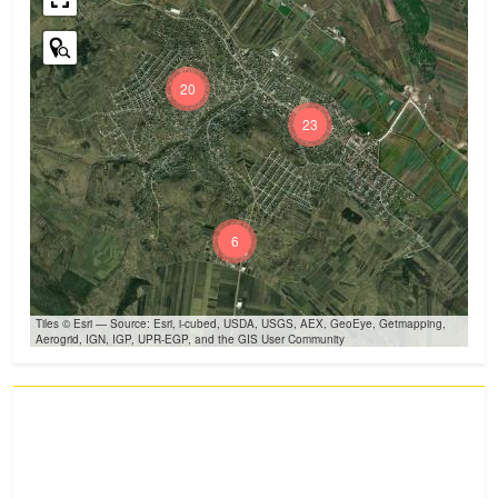
20
23
6
Tiles © Esri — Source: Esri, i-cubed, USDA, USGS, AEX, GeoEye, Getmapping,
Aerogrid, IGN, IGP, UPR-EGP, and the GIS User Community