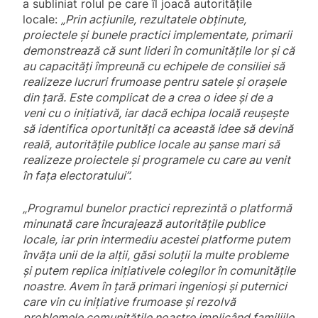
a subliniat rolul pe care îl joacă autoritățile
locale:
„Prin acțiunile, rezultatele obținute,
proiectele și bunele practici implementate, primarii
demonstrează că sunt lideri în comunitățile lor și că
au capacități împreună cu echipele de consiliei să
realizeze lucruri frumoase pentru satele și orașele
din țară. Este complicat de a crea o idee și de a
veni cu o inițiativă, iar dacă echipa locală reușește
să identifica oportunități ca această idee să devină
reală, autoritățile publice locale au șanse mari să
realizeze proiectele și programele cu care au venit
în fața electoratului”.
„Programul bunelor practici reprezintă o platformă
minunată care încurajează autoritățile publice
locale, iar prin intermediu acestei platforme putem
învăța unii de la alții, găsi soluții la multe probleme
și putem replica inițiativele colegilor în comunitățile
noastre. Avem în țară primari ingenioși și puternici
care vin cu inițiative frumoase și rezolvă
problemele comunitățile noastre implicând familiile