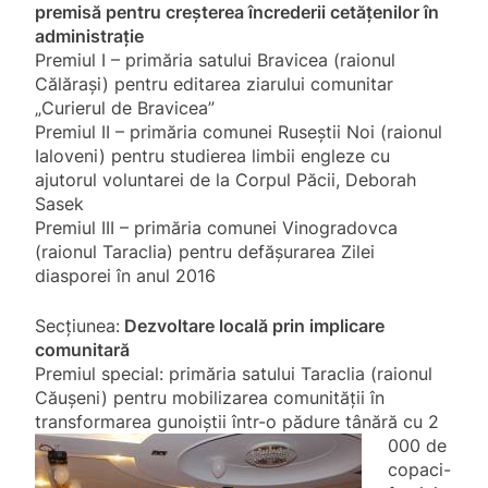
premisă pentru creșterea încrederii cetățenilor în
administrație
Premiul I – primăria satului Bravicea (raionul
Călărași) pentru editarea ziarului comunitar
„Curierul de Bravicea”
Premiul II – primăria comunei Ruseștii Noi (raionul
Ialoveni) pentru studierea limbii engleze cu
ajutorul voluntarei de la Corpul Păcii, Deborah
Sasek
Premiul III – primăria comunei Vinogradovca
(raionul Taraclia) pentru defășurarea Zilei
diasporei în anul 2016
Secțiunea:
Dezvoltare locală prin implicare
comunitară
Premiul special: primăria satului Taraclia (raionul
Căușeni) pentru mobilizarea comunității în
transformarea
gunoiștii într-o pădure tânără cu 2
000 de
copaci-