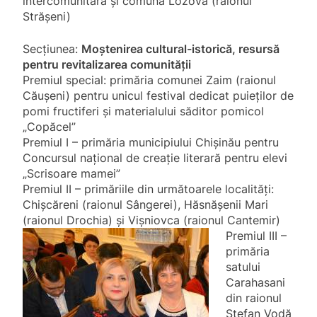
intercomunitară și comuna Lozova (raionul
Strășeni)
Secțiunea:
Moștenirea cultural-istorică, resursă
pentru revitalizarea comunității
Premiul special: primăria comunei Zaim (raionul
Căușeni) pentru unicul festival dedicat puieților de
pomi fructiferi și materialului săditor pomicol
„Copăcel”
Premiul I – primăria municipiului Chișinău pentru
Concursul naţional de creaţie literară pentru elevi
„Scrisoare mamei”
Premiul II – primăriile din următoarele localități:
Chișcăreni (raionul Sângerei), Hăsnășenii Mari
(raionul Drochia)
și Vișniovca (raionul Cantemir)
Premiul III –
primăria
satului
Carahasani
din raionul
Ștefan Vodă