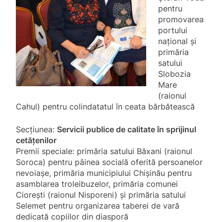
pentru
promovarea
portului
național și
primăria
satului
Slobozia
Mare
(raionul
Cahul) pentru colindatatul în ceata bărbătească
Secțiunea:
Servicii publice de calitate în sprijinul
cetățenilor
Premii speciale: primăria satului Băxani (raionul
Soroca) pentru pâinea socială oferită persoanelor
nevoiașe, primăria municipiului Chișinău pentru
asamblarea troleibuzelor, primăria comunei
Ciorești (raionul Nisporeni) și primăria satului
Selemet pentru organizarea taberei de vară
dedicată copiilor din diasporă