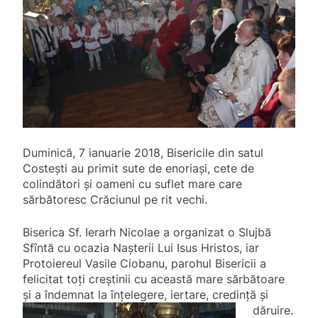
Duminică, 7 ianuarie 2018, Bisericile din satul
Costești au primit sute de enoriași, cete de
colindători și oameni cu suflet mare care
sărbătoresc Crăciunul pe rit vechi.
Biserica Sf. Ierarh Nicolae a organizat o Slujbă
Sfîntă cu ocazia Nașterii Lui Isus Hristos, iar
Protoiereul Vasile Ciobanu, parohul Bisericii a
felicitat toți creștinii cu această mare sărbătoare
și a îndemnat la înțelegere, iertare,
credință și
dăruire.