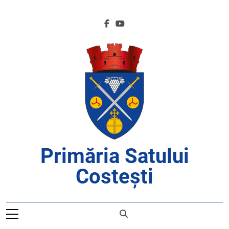
Skip
to
content
Primăria Satului
Costești
APROAPE DE CETĂȚENI