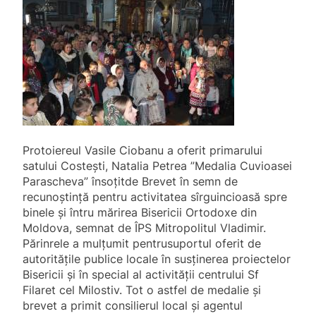
Protoiereul Vasile Ciobanu a oferit primarului
satului Costești, Natalia Petrea ”Medalia Cuvioasei
Parascheva” însoțitde Brevet în semn de
recunoștință pentru activitatea sîrguincioasă spre
binele și întru mărirea Bisericii Ortodoxe din
Moldova, semnat de ÎPS Mitropolitul Vladimir.
Părinrele a mulțumit pentrusuportul oferit de
autoritățile publice locale în susținerea proiectelor
Bisericii și în special al activității centrului Sf
Filaret cel Milostiv. Tot o astfel de medalie și
brevet a primit consilierul local și agentul