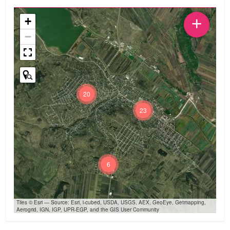
+
+
−
20
23
6
Tiles © Esri — Source: Esri, i-cubed, USDA, USGS, AEX, GeoEye, Getmapping,
Aerogrid, IGN, IGP, UPR-EGP, and the GIS User Community