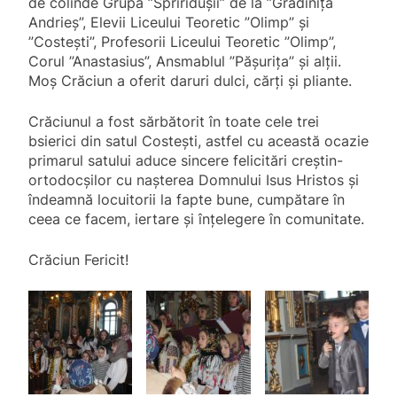
de colinde Grupa ”Spriridușii” de la ”Grădinița
Andrieș”, Elevii Liceului Teoretic ”Olimp” și
”Costești”, Profesorii Liceului Teoretic ”Olimp”,
Corul ”Anastasius”, Ansmablul ”Pășurița” și alții.
Moș Crăciun a oferit daruri dulci, cărți și pliante.
Crăciunul a fost sărbătorit în toate cele trei
bsierici din satul Costești, astfel cu această ocazie
primarul satului aduce sincere felicitări creștin-
ortodocșilor cu nașterea Domnului Isus Hristos și
îndeamnă locuitorii la fapte bune, cumpătare în
ceea ce facem, iertare și înțelegere în comunitate.
Crăciun Fericit!