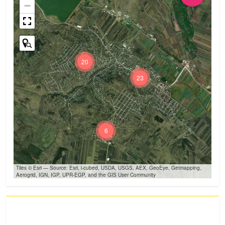
−
20
23
6
Tiles © Esri — Source: Esri, i-cubed, USDA, USGS, AEX, GeoEye, Getmapping,
Aerogrid, IGN, IGP, UPR-EGP, and the GIS User Community