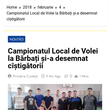
Home
2018
februarie
4
Campionatul Local de Volei la Bărbați și-a desemnat
cîștigătorii
NOUTĂȚI
Campionatul Local de Volei
la Bărbați și-a desemnat
cîștigătorii
0
Primăria Costești
9 Ani Ago
1 Mins