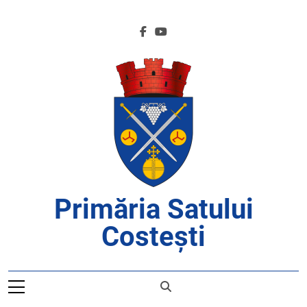
Skip
to
content
Primăria Satului
Costești
APROAPE DE CETĂȚENI