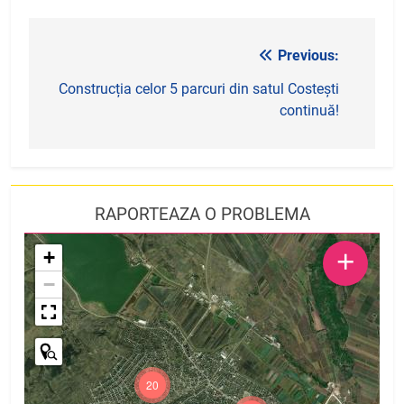
Previous:
Navigare
în
Construcția celor 5 parcuri din satul Costești
continuă!
articole
RAPORTEAZA O PROBLEMA
+
+
−
20