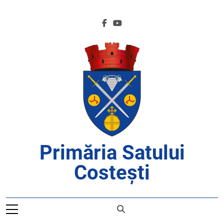
Skip
to
content
Primăria Satului
Costești
APROAPE DE CETĂȚENI