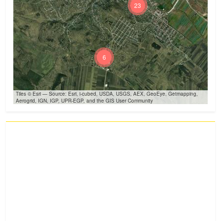
23
6
Tiles © Esri — Source: Esri, i-cubed, USDA, USGS, AEX, GeoEye, Getmapping,
Aerogrid, IGN, IGP, UPR-EGP, and the GIS User Community