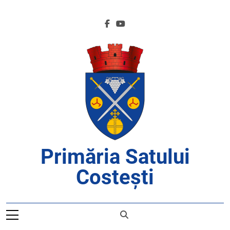
Skip
to
content
Primăria Satului
Costești
APROAPE DE CETĂȚENI