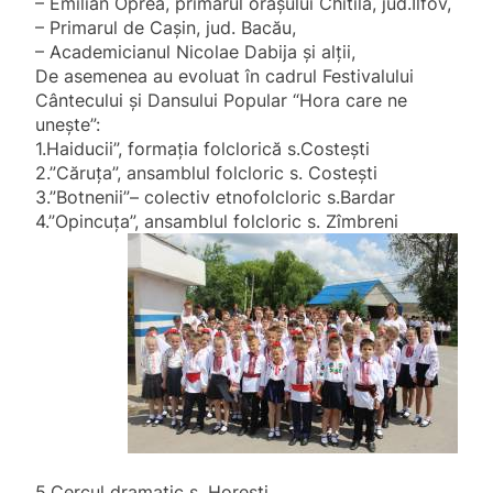
– Emilian Oprea, primarul orașului Chitila, jud.Ilfov,
– Primarul de Cașin, jud. Bacău,
– Academicianul Nicolae Dabija și alții,
De asemenea au evoluat în cadrul Festivalului
Cântecului și Dansului Popular “Hora care ne
unește”:
1.Haiducii”, formația folclorică s.Costești
2.”Căruța”, ansamblul folcloric s. Costești
3.”Botnenii”– colectiv etnofolcloric s.Bardar
4.”Opincuța”, ansamblul folcloric s. Zîmbreni
5.Cercul dramatic s. Horești