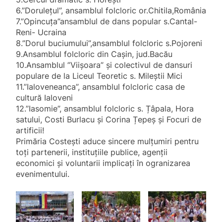
6.”Dorulețul”, ansamblul folcloric or.Chitila,România
7.”Opincuța”ansamblul de dans popular s.Cantal-
Reni- Ucraina
8.”Dorul buciumului”,ansamblul folcloric s.Pojoreni
9.Ansamblul folcloric din Cașin, jud.Bacău
10.Ansamblul ”Viișoara” și colectivul de dansuri
populare de la Liceul Teoretic s. Mileștii Mici
11.”Ialoveneanca”, ansamblul folcloric casa de
cultură Ialoveni
12.”Iasomie”, ansamblul folcloric s. Țâpala, Hora
satului, Costi Burlacu și Corina Țepeș și Focuri de
artificii!
Primăria Costești aduce sincere mulțumiri pentru
toți partenerii, instituțiile publice, agenții
economici și voluntarii implicați în ogranizarea
evenimentului.