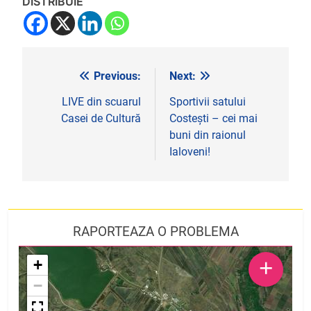
DISTRIBUIE
Previous:
Next:
Navigare
în
LIVE din scuarul
Sportivii satului
Casei de Cultură
Costești – cei mai
articole
buni din raionul
Ialoveni!
RAPORTEAZA O PROBLEMA
+
+
−