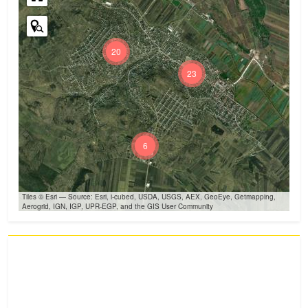
20
23
6
Tiles © Esri — Source: Esri, i-cubed, USDA, USGS, AEX, GeoEye, Getmapping,
Aerogrid, IGN, IGP, UPR-EGP, and the GIS User Community