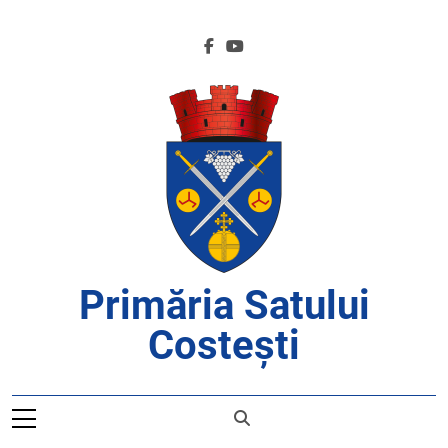
Skip
to
content
Primăria Satului
Costești
APROAPE DE CETĂȚENI