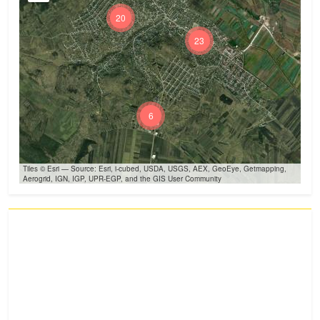
20
23
6
Tiles © Esri — Source: Esri, i-cubed, USDA, USGS, AEX, GeoEye, Getmapping,
Aerogrid, IGN, IGP, UPR-EGP, and the GIS User Community