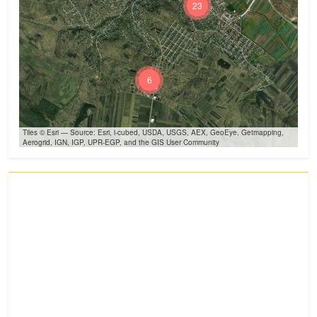
23
6
Tiles © Esri — Source: Esri, i-cubed, USDA, USGS, AEX, GeoEye, Getmapping,
Aerogrid, IGN, IGP, UPR-EGP, and the GIS User Community