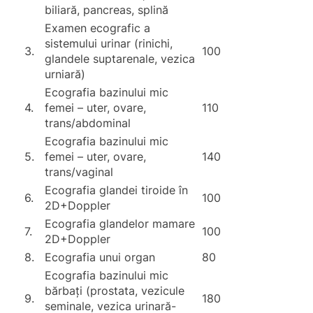
biliară, pancreas, splină
Examen ecografic a
sistemului urinar (rinichi,
3.
100
glandele suptarenale, vezica
urniară)
Ecografia bazinului mic
4.
femei – uter, ovare,
110
trans/abdominal
Ecografia bazinului mic
5.
femei – uter, ovare,
140
trans/vaginal
Ecografia glandei tiroide în
6.
100
2D+Doppler
Ecografia glandelor mamare
7.
100
2D+Doppler
8.
Ecografia unui organ
80
Ecografia bazinului mic
bărbați (prostata, vezicule
9.
180
seminale, vezica urinară-