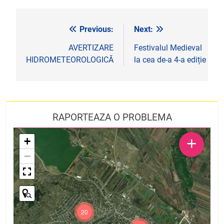
Previous:
Next:
Navigare
în
AVERTIZARE
Festivalul Medieval
HIDROMETEOROLOGICĂ
la cea de-a 4-a ediție
articole
RAPORTEAZA O PROBLEMA
+
+
−
20