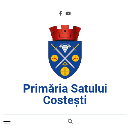
Skip
to
content
Primăria Satului
Costești
APROAPE DE CETĂȚENI