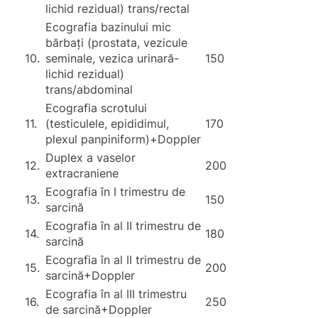
lichid rezidual) trans/rectal
Ecografia bazinului mic
bărbați (prostata, vezicule
10.
seminale, vezica urinară-
150
lichid rezidual)
trans/abdominal
Ecografia scrotului
11.
(testiculele, epididimul,
170
plexul panpiniform)+Doppler
Duplex a vaselor
12.
200
extracraniene
Ecografia în I trimestru de
13.
150
sarcină
Ecografia în al II trimestru de
14.
180
sarcină
Ecografia în al II trimestru de
15.
200
sarcină+Doppler
Ecografia în al III trimestru
16.
250
de sarcină+Doppler