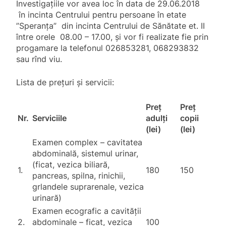
Investigațiile vor avea loc în data de 29.06.2018
în incinta Centrului pentru persoane în etate
”Speranța” din incinta Centrului de Sănătate et. II
între orele 08.00 – 17.00, și vor fi realizate fie prin
progamare la telefonul 026853281, 068293832
sau rînd viu.
Lista de prețuri și servicii:
Preț
Preț
Nr.
Serviciile
adulți
copii
(lei)
(lei)
Examen complex – cavitatea
abdominală, sistemul urinar,
(ficat, vezica biliară,
1.
180
150
pancreas, spilna, rinichii,
grlandele suprarenale, vezica
urinară)
Examen ecografic a cavității
2.
abdominale – ficat, vezica
100