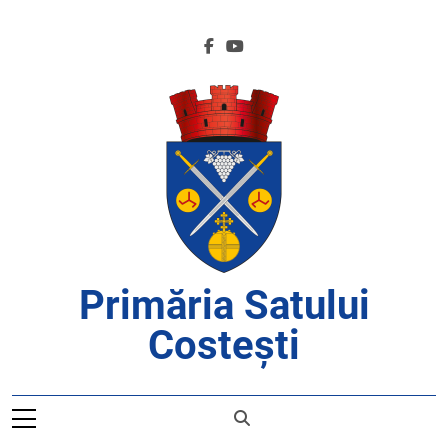
Skip
to
content
Primăria Satului
Costești
APROAPE DE CETĂȚENI