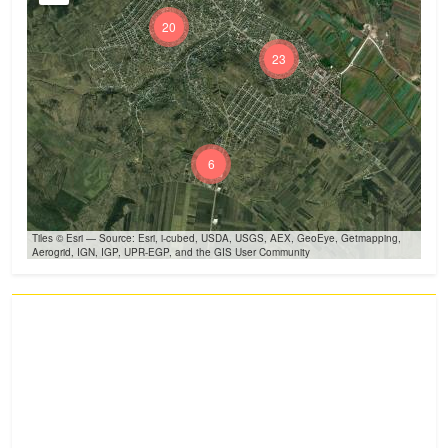
20
23
6
Tiles © Esri — Source: Esri, i-cubed, USDA, USGS, AEX, GeoEye, Getmapping,
Aerogrid, IGN, IGP, UPR-EGP, and the GIS User Community