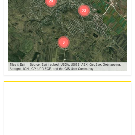
20
23
6
Tiles © Esri — Source: Esri, i-cubed, USDA, USGS, AEX, GeoEye, Getmapping,
Aerogrid, IGN, IGP, UPR-EGP, and the GIS User Community