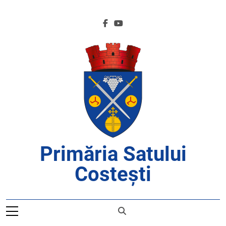
Skip
to
content
Primăria Satului
Costești
APROAPE DE CETĂȚENI