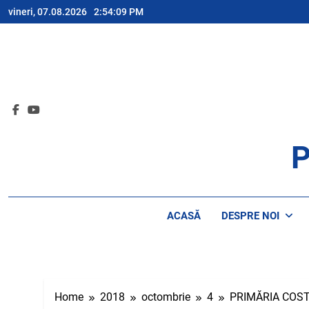
Skip
vineri, 07.08.2026
2:54:09 PM
to
content
P
AP
ACASĂ
DESPRE NOI
Home
2018
octombrie
4
PRIMĂRIA COST