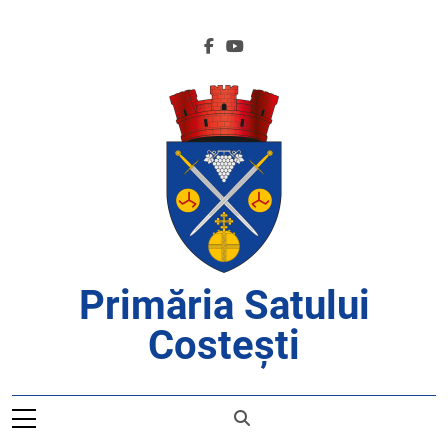
Skip
to
content
Primăria Satului
Costești
APROAPE DE CETĂȚENI