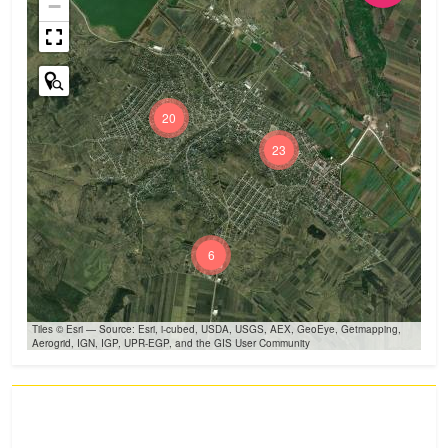
−
20
23
6
Tiles © Esri — Source: Esri, i-cubed, USDA, USGS, AEX, GeoEye, Getmapping,
Aerogrid, IGN, IGP, UPR-EGP, and the GIS User Community