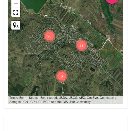
−
20
23
6
Tiles © Esri — Source: Esri, i-cubed, USDA, USGS, AEX, GeoEye, Getmapping,
Aerogrid, IGN, IGP, UPR-EGP, and the GIS User Community