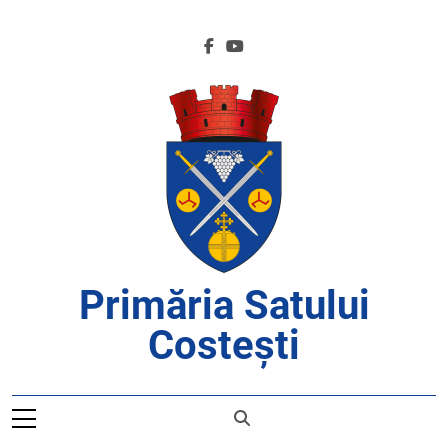
Skip
to
content
Primăria Satului
Costești
APROAPE DE CETĂȚENI