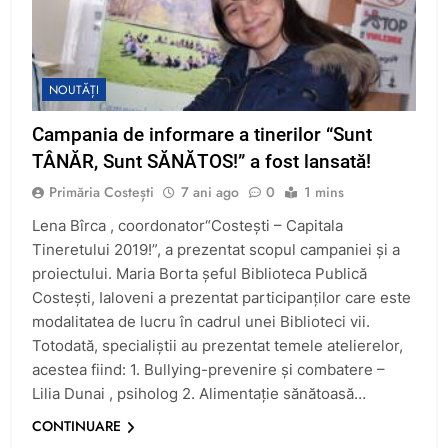
NOUTĂȚI
Campania de informare a tinerilor “Sunt
TÂNĂR, Sunt SĂNĂTOS!” a fost lansată!
Primăria Costești
7 ani ago
0
1 mins
Lena Bîrca , coordonator“Costești – Capitala
Tineretului 2019!”, a prezentat scopul campaniei şi a
proiectului. Maria Borta șeful Biblioteca Publică
Costeşti, Ialoveni a prezentat participanţilor care este
modalitatea de lucru în cadrul unei Biblioteci vii.
Totodată, specialiştii au prezentat temele atelierelor,
acestea fiind: 1. Bullying-prevenire şi combatere –
Lilia Dunai , psiholog 2. Alimentaţie sănătoasă…
CONTINUARE