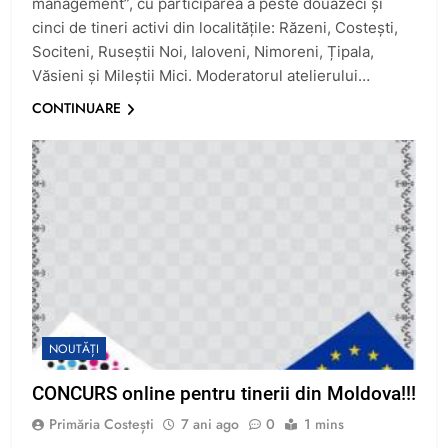
management”, cu participarea a peste douăzeci și
cinci de tineri activi din localitățile: Răzeni, Costeşti,
Sociteni, Ruseştii Noi, Ialoveni, Nimoreni, Țipala,
Văsieni și Mileștii Mici. Moderatorul atelierului…
CONTINUARE
NOUTĂȚI
CONCURS online pentru tinerii din Moldova!!!
Primăria Costești
7 ani ago
0
1 mins