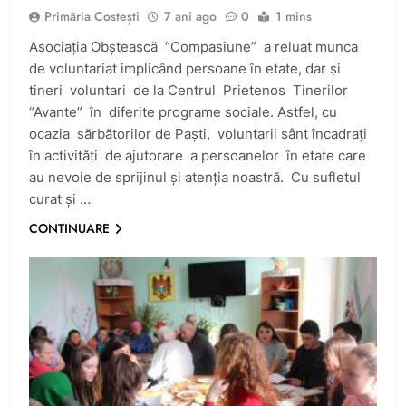
Primăria Costești
7 ani ago
0
1 mins
Asociaţia Obştească “Compasiune” a reluat munca
de voluntariat implicând persoane în etate, dar şi
tineri voluntari de la Centrul Prietenos Tinerilor
“Avante” în diferite programe sociale. Astfel, cu
ocazia sărbătorilor de Paşti, voluntarii sânt încadraţi
în activităţi de ajutorare a persoanelor în etate care
au nevoie de sprijinul şi atenţia noastră. Cu sufletul
curat şi …
CONTINUARE