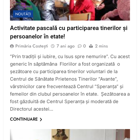
NOUTĂȚI
Activitate pascală cu participarea tinerilor şi
persoanelor în etate!
Primăria Costești
7 ani ago
0
2 mins
“Prin tradiții și iubire, cu Isus spre nemurire”. Cu acest
generic în săptămâna Floriilor a fost organizată o
șezătoare cu participarea tinerilor voluntari de la
Centrul de Sănătate Prietenos Tinerilor “Avante”,
vârstnicilor care frecventează Centrul ”Speranța” și
femeilor din clubul persoanelor în etate. Șezătoarea a
fost găzduită de Centrul Speranța și moderată de
Directorul acestei…
CONTINUARE