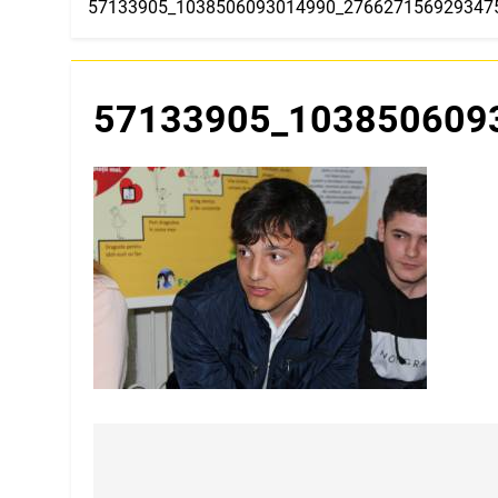
57133905_1038506093014990_276627156929347
57133905_103850609
Navigare