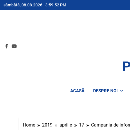
Skip
sâmbătă, 08.08.2026
3:59:52 PM
to
content
P
AP
ACASĂ
DESPRE NOI
Home
2019
aprilie
17
Campania de inform