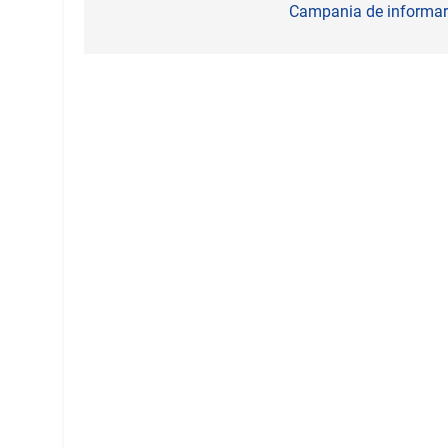
în
Campania de informare
articole