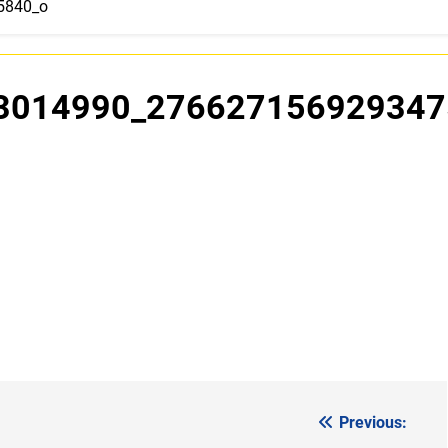
5840_o
3014990_276627156929347
Previous: