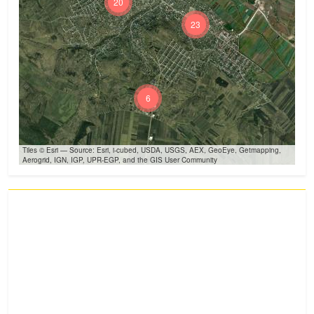
20
23
6
Tiles © Esri — Source: Esri, i-cubed, USDA, USGS, AEX, GeoEye, Getmapping,
Aerogrid, IGN, IGP, UPR-EGP, and the GIS User Community