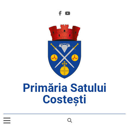
Skip
to
content
Primăria Satului
Costești
APROAPE DE CETĂȚENI