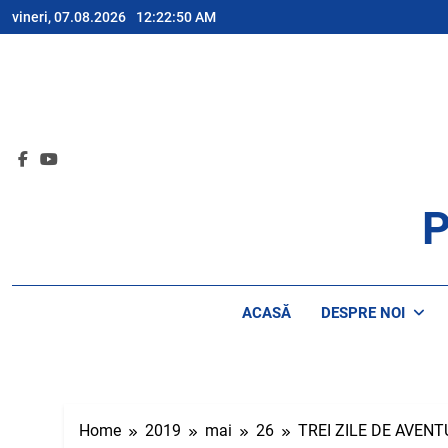
Skip
vineri, 07.08.2026
12:22:50 AM
to
content
P
AP
ACASĂ
DESPRE NOI
Home
2019
mai
26
TREI ZILE DE AVENT